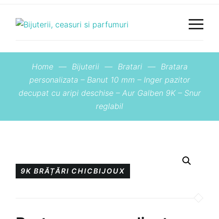
Home
—
Bijuterii
—
Bratari
—
Bratara
personalizata – Banut 10 mm – Inger pazitor
decupat cu aripi deschise – Aur Galben 9K – Snur
reglabil
9K
BRĂȚĂRI
CHICBIJOUX