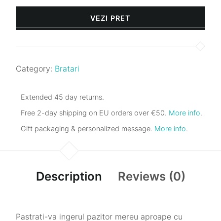
VEZI PRET
Category:
Bratari
Extended 45 day returns.
Free 2-day shipping on EU orders over €50.
More info
.
Gift packaging & personalized message.
More info
.
Description
Reviews (0)
Pastrati-va ingerul pazitor mereu aproape cu