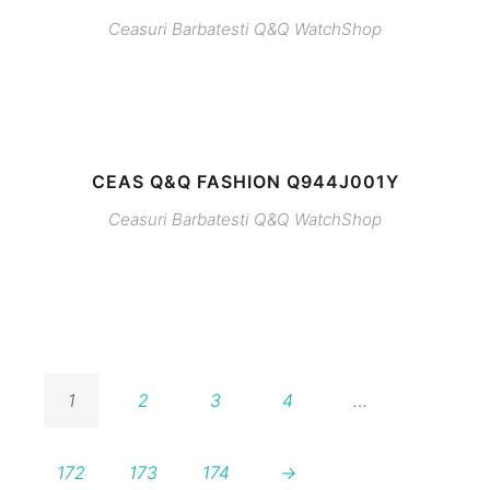
Ceasuri Barbatesti
Q&Q
WatchShop
CEAS Q&Q FASHION Q944J001Y
Ceasuri Barbatesti
Q&Q
WatchShop
1
2
3
4
…
172
173
174
→