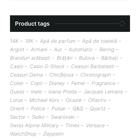
Product tags
14K
18K
Apă de parfum
Apă de toaletă
Argint
Armani
Aur
Automatic
Bering
Branduri arăbești
Brățări
Bulova
Bărbați
Casio
Casio G-Shock
Ceasuri Barbatesti
Ceasuri Dama
ChicBijoux
Chronograph
Colier
Copii
Disney
Femei
Fragrance
Guess
Inele
Ioana-Preda
Jacques Lemans
Lorus
Michael Kors
Ocazie
Olfactiv
Orient
Police
Pulsar
Q&Q
Quartz
Sector
Seiko
Swarovski
Swiss Alpine Military
Timex
Versace
WatchShop
Zeppelin