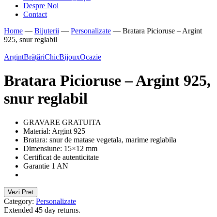
Despre Noi
Contact
Home
—
Bijuterii
—
Personalizate
—
Bratara Picioruse – Argint
925, snur reglabil
Argint
Brățări
ChicBijoux
Ocazie
Bratara Picioruse – Argint 925,
snur reglabil
GRAVARE GRATUITA
Material: Argint 925
Bratara: snur de matase vegetala, marime reglabila
Dimensiune: 15×12 mm
Certificat de autenticitate
Garantie 1 AN
Vezi Pret
Category:
Personalizate
Extended 45 day returns.