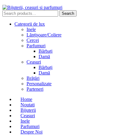
Search
Search
for:
Categorii de lux
Inele
Lănțișoare/Coliere
Cercei
Parfumuri
Bărbați
Damă
Ceasuri
Bărbați
Damă
Brățări
Personalizate
Parteneri
Home
Noutati
Bijuterii
Ceasuri
Inele
Parfumuri
Despre Noi