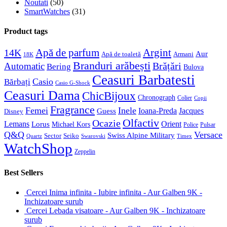
Noutati
(50)
SmartWatches
(31)
Product tags
Apă de parfum
Argint
14K
Aur
Apă de toaletă
Armani
18K
Branduri arăbești
Brățări
Automatic
Bering
Bulova
Ceasuri Barbatesti
Casio
Bărbați
Casio G-Shock
Ceasuri Dama
ChicBijoux
Chronograph
Colier
Copii
Fragrance
Femei
Inele
Guess
Ioana-Preda
Jacques
Disney
Olfactiv
Ocazie
Lemans
Orient
Lorus
Michael Kors
Police
Pulsar
Q&Q
Versace
Swiss Alpine Military
Sector
Seiko
Quartz
Swarovski
Timex
WatchShop
Zeppelin
Best Sellers
Cercei Inima infinita - Iubire infinita - Aur Galben 9K -
Inchizatoare surub
Cercei Lebada visatoare - Aur Galben 9K - Inchizatoare
surub