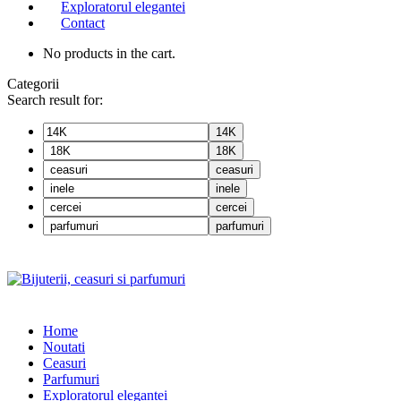
Exploratorul elegantei
Contact
No products in the cart.
Categorii
Search result for:
14K
18K
ceasuri
inele
cercei
parfumuri
Home
Noutati
Ceasuri
Parfumuri
Exploratorul eleganței