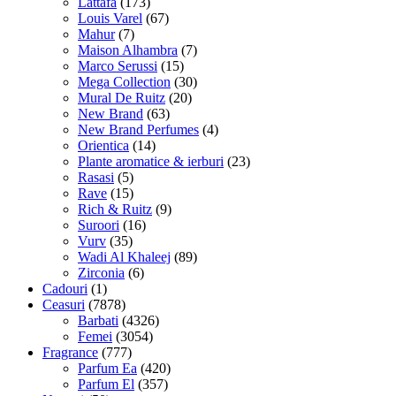
Lattafa
(173)
Louis Varel
(67)
Mahur
(7)
Maison Alhambra
(7)
Marco Serussi
(15)
Mega Collection
(30)
Mural De Ruitz
(20)
New Brand
(63)
New Brand Perfumes
(4)
Orientica
(14)
Plante aromatice & ierburi
(23)
Rasasi
(5)
Rave
(15)
Rich & Ruitz
(9)
Suroori
(16)
Vurv
(35)
Wadi Al Khaleej
(89)
Zirconia
(6)
Cadouri
(1)
Ceasuri
(7878)
Barbati
(4326)
Femei
(3054)
Fragrance
(777)
Parfum Ea
(420)
Parfum El
(357)