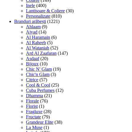
Coliere
(149)
Inele
(400)
Lantisoare & Coliere
(30)
Personalizate
(810)
Branduri arăbești
(1221)
Ahlaam
(9)
Ajyad
(14)
Al Haramain
(6)
Al Raheeb
(5)
Al Wataniah
(52)
Ard Al Zaafaran
(147)
Asdaaf
(20)
Bijoux
(10)
Chic N' Glam
(19)
Chic'n Glam
(3)
Citrice
(57)
Cool & Cool
(25)
Cuba Perfumes
(12)
Dhamma
(21)
Florale
(76)
Florist
(1)
Fragluxe
(28)
Fructate
(79)
Grandeur Elite
(38)
La Muse
(1)