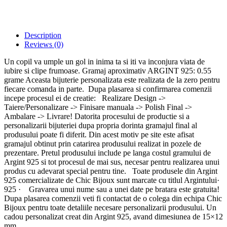
Description
Reviews (0)
Un copil va umple un gol in inima ta si iti va inconjura viata de
iubire si clipe frumoase. Gramaj aproximativ ARGINT 925: 0.55
grame Aceasta bijuterie personalizata este realizata de la zero pentru
fiecare comanda in parte. Dupa plasarea si confirmarea comenzii
incepe procesul ei de creatie: Realizare Design ->
Taiere/Personalizare -> Finisare manuala -> Polish Final ->
Ambalare -> Livrare! Datorita procesului de productie si a
personalizarii bijuteriei dupa propria dorinta gramajul final al
produsului poate fi diferit. Din acest motiv pe site este afisat
gramajul obtinut prin catarirea produsului realizat in pozele de
prezentare. Pretul produsului include pe langa costul gramului de
Argint 925 si tot procesul de mai sus, necesar pentru realizarea unui
produs cu adevarat special pentru tine. Toate produsele din Argint
925 comercializate de Chic Bijoux sunt marcate cu titlul Argintului·
925 · Gravarea unui nume sau a unei date pe bratara este gratuita!
Dupa plasarea comenzii veti fi contactat de o colega din echipa Chic
Bijoux pentru toate detaliile necesare personalizarii produsului. Un
cadou personalizat creat din Argint 925, avand dimesiunea de 15×12
mm.