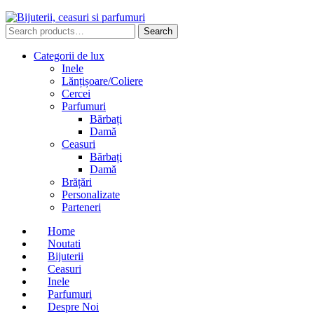
Search
Search
for:
Categorii de lux
Inele
Lănțișoare/Coliere
Cercei
Parfumuri
Bărbați
Damă
Ceasuri
Bărbați
Damă
Brățări
Personalizate
Parteneri
Home
Noutati
Bijuterii
Ceasuri
Inele
Parfumuri
Despre Noi