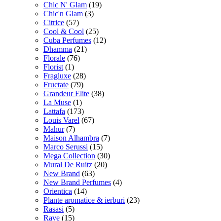
Chic N' Glam
(19)
Chic'n Glam
(3)
Citrice
(57)
Cool & Cool
(25)
Cuba Perfumes
(12)
Dhamma
(21)
Florale
(76)
Florist
(1)
Fragluxe
(28)
Fructate
(79)
Grandeur Elite
(38)
La Muse
(1)
Lattafa
(173)
Louis Varel
(67)
Mahur
(7)
Maison Alhambra
(7)
Marco Serussi
(15)
Mega Collection
(30)
Mural De Ruitz
(20)
New Brand
(63)
New Brand Perfumes
(4)
Orientica
(14)
Plante aromatice & ierburi
(23)
Rasasi
(5)
Rave
(15)