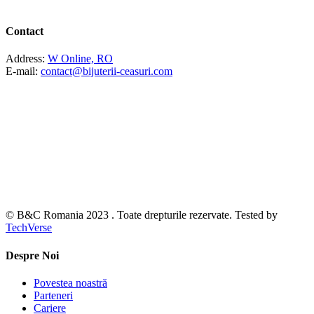
Contact
Address:
W Online, RO
E-mail:
contact@bijuterii-ceasuri.com
© B&C Romania 2023 . Toate drepturile rezervate. Tested by
TechVerse
Despre Noi
Povestea noastră
Parteneri
Cariere