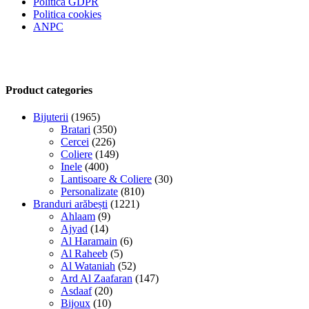
Politica GDPR
Politica cookies
ANPC
Product categories
Bijuterii
(1965)
Bratari
(350)
Cercei
(226)
Coliere
(149)
Inele
(400)
Lantisoare & Coliere
(30)
Personalizate
(810)
Branduri arăbești
(1221)
Ahlaam
(9)
Ajyad
(14)
Al Haramain
(6)
Al Raheeb
(5)
Al Wataniah
(52)
Ard Al Zaafaran
(147)
Asdaaf
(20)
Bijoux
(10)