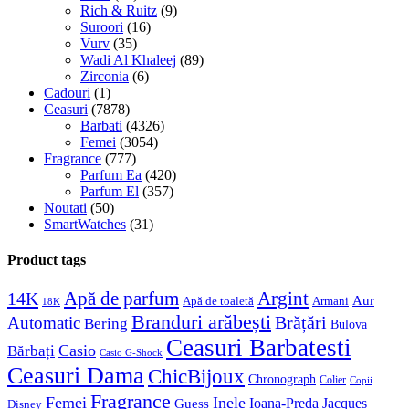
Rich & Ruitz
(9)
Suroori
(16)
Vurv
(35)
Wadi Al Khaleej
(89)
Zirconia
(6)
Cadouri
(1)
Ceasuri
(7878)
Barbati
(4326)
Femei
(3054)
Fragrance
(777)
Parfum Ea
(420)
Parfum El
(357)
Noutati
(50)
SmartWatches
(31)
Product tags
Apă de parfum
Argint
14K
Aur
Apă de toaletă
Armani
18K
Branduri arăbești
Brățări
Automatic
Bering
Bulova
Ceasuri Barbatesti
Casio
Bărbați
Casio G-Shock
Ceasuri Dama
ChicBijoux
Chronograph
Colier
Copii
Fragrance
Femei
Inele
Guess
Ioana-Preda
Jacques
Disney