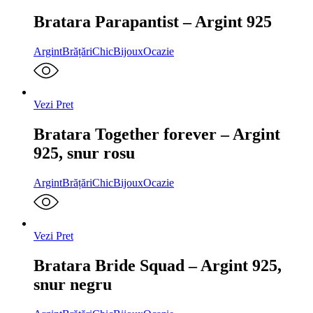
Bratara Parapantist – Argint 925
Argint
Brățări
ChicBijoux
Ocazie
Vezi Pret
Bratara Together forever – Argint
925, snur rosu
Argint
Brățări
ChicBijoux
Ocazie
Vezi Pret
Bratara Bride Squad – Argint 925,
snur negru