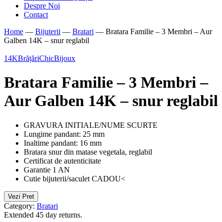
Despre Noi
Contact
Home
—
Bijuterii
—
Bratari
—
Bratara Familie – 3 Membri – Aur
Galben 14K – snur reglabil
14K
Brățări
ChicBijoux
Bratara Familie – 3 Membri –
Aur Galben 14K – snur reglabil
GRAVURA INITIALE/NUME SCURTE
Lungime pandant: 25 mm
Inaltime pandant: 16 mm
Bratara snur din matase vegetala, reglabil
Certificat de autenticitate
Garantie 1 AN
Cutie bijuterii/saculet CADOU<
Vezi Pret
Category:
Bratari
Extended 45 day returns.