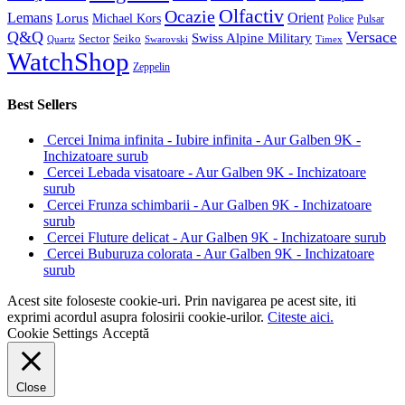
Olfactiv
Ocazie
Lemans
Orient
Lorus
Michael Kors
Police
Pulsar
Q&Q
Versace
Swiss Alpine Military
Sector
Seiko
Quartz
Swarovski
Timex
WatchShop
Zeppelin
Best Sellers
Cercei Inima infinita - Iubire infinita - Aur Galben 9K -
Inchizatoare surub
Cercei Lebada visatoare - Aur Galben 9K - Inchizatoare
surub
Cercei Frunza schimbarii - Aur Galben 9K - Inchizatoare
surub
Cercei Fluture delicat - Aur Galben 9K - Inchizatoare surub
Cercei Buburuza colorata - Aur Galben 9K - Inchizatoare
surub
Acest site foloseste cookie-uri. Prin navigarea pe acest site, iti
exprimi acordul asupra folosirii cookie-urilor.
Citeste aici.
Cookie Settings
Acceptă
Close