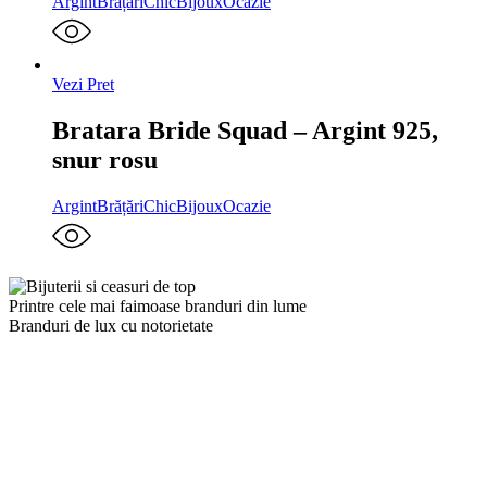
Argint
Brățări
ChicBijoux
Ocazie
Vezi Pret
Bratara Bride Squad – Argint 925,
snur rosu
Argint
Brățări
ChicBijoux
Ocazie
Printre cele mai faimoase branduri din lume
Branduri de lux cu notorietate