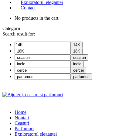
Exploratorul elegantei
Contact
No products in the cart.
Categorii
Search result for:
14K
18K
ceasuri
inele
cercei
parfumuri
Home
Noutati
Ceasuri
Parfumuri
Exploratorul eleganței