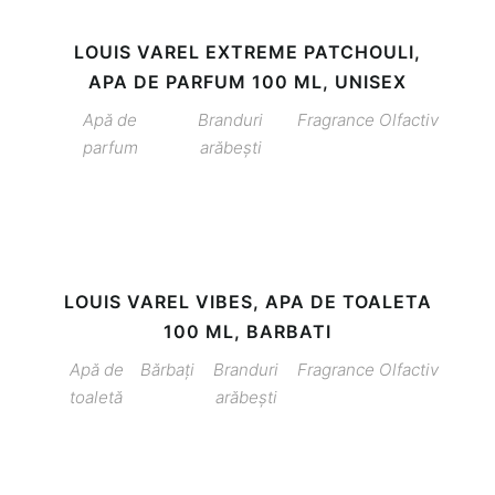
LOUIS VAREL EXTREME PATCHOULI,
APA DE PARFUM 100 ML, UNISEX
Apă de
Branduri
Fragrance
Olfactiv
parfum
arăbești
LOUIS VAREL VIBES, APA DE TOALETA
100 ML, BARBATI
Apă de
Bărbați
Branduri
Fragrance
Olfactiv
toaletă
arăbești