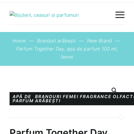
Home
—
Branduri arăbești
—
New Brand
—
Parfum Together Day, apa de parfum 100 ml,
femei
APĂ DE
BRANDURI
FEMEI
FRAGRANCE
OLFACT
PARFUM
ARĂBEȘTI
Parfum Together Day,