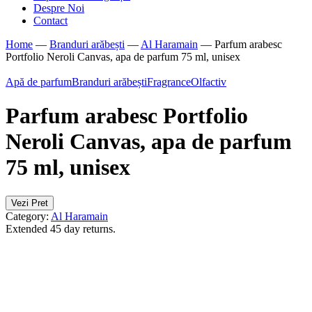
Despre Noi
Contact
Home
—
Branduri arăbești
—
Al Haramain
—
Parfum arabesc
Portfolio Neroli Canvas, apa de parfum 75 ml, unisex
Apă de parfum
Branduri arăbești
Fragrance
Olfactiv
Parfum arabesc Portfolio
Neroli Canvas, apa de parfum
75 ml, unisex
Vezi Pret
Category:
Al Haramain
Extended 45 day returns.