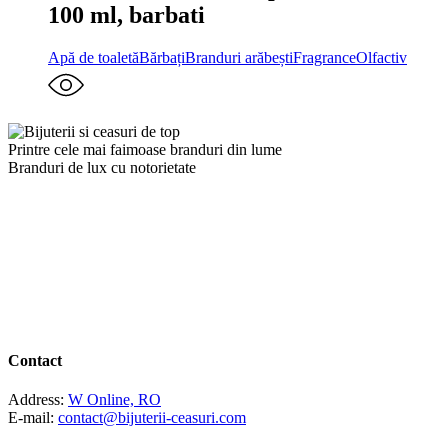
100 ml, barbati
Apă de toaletă
Bărbați
Branduri arăbești
Fragrance
Olfactiv
Printre cele mai faimoase branduri din lume
Branduri de lux cu notorietate
Contact
Address:
W Online, RO
E-mail:
contact@bijuterii-ceasuri.com