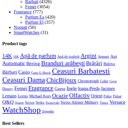
Barbati
(4326)
Femei
(3054)
Fragrance
(777)
Parfum Ea
(420)
Parfum El
(357)
Noutati
(50)
SmartWatches
(31)
Product tags
Apă de parfum
Argint
14K
Aur
Apă de toaletă
Armani
18K
Branduri arăbești
Brățări
Automatic
Bering
Bulova
Ceasuri Barbatesti
Casio
Bărbați
Casio G-Shock
Ceasuri Dama
ChicBijoux
Chronograph
Colier
Copii
Fragrance
Femei
Inele
Guess
Ioana-Preda
Jacques
Disney
Olfactiv
Ocazie
Lemans
Orient
Lorus
Michael Kors
Police
Pulsar
Q&Q
Versace
Swiss Alpine Military
Sector
Seiko
Quartz
Swarovski
Timex
WatchShop
Zeppelin
Best Sellers