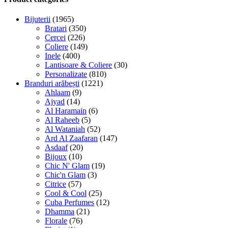
Bijuterii
(1965)
Bratari
(350)
Cercei
(226)
Coliere
(149)
Inele
(400)
Lantisoare & Coliere
(30)
Personalizate
(810)
Branduri arăbești
(1221)
Ahlaam
(9)
Ajyad
(14)
Al Haramain
(6)
Al Raheeb
(5)
Al Wataniah
(52)
Ard Al Zaafaran
(147)
Asdaaf
(20)
Bijoux
(10)
Chic N' Glam
(19)
Chic'n Glam
(3)
Citrice
(57)
Cool & Cool
(25)
Cuba Perfumes
(12)
Dhamma
(21)
Florale
(76)