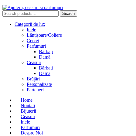
Search
Search
for:
Categorii de lux
Inele
Lănțișoare/Coliere
Cercei
Parfumuri
Bărbați
Damă
Ceasuri
Bărbați
Damă
Brățări
Personalizate
Parteneri
Home
Noutati
Bijuterii
Ceasuri
Inele
Parfumuri
Despre Noi