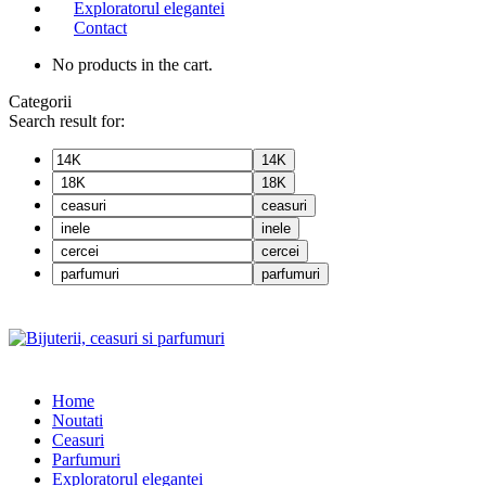
Exploratorul elegantei
Contact
No products in the cart.
Categorii
Search result for:
14K
18K
ceasuri
inele
cercei
parfumuri
Home
Noutati
Ceasuri
Parfumuri
Exploratorul eleganței