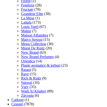
Florist
(1)
Fragluxe
(28)
Fructate
(79)
Grandeur Elite
(38)
La Muse
(1)
Lattafa
(173)
Louis Varel
(67)
Mahur
(7)
Maison Alhambra
(7)
Marco Serussi
(15)
Mega Collection
(30)
Mural De Ruitz
(20)
New Brand
(63)
New Brand Perfumes
(4)
Orientica
(14)
Plante aromatice & ierburi
(23)
Rasasi
(5)
Rave
(15)
Rich & Ruitz
(9)
Suroori
(16)
Vurv
(35)
Wadi Al Khaleej
(89)
Zirconia
(6)
Cadouri
(1)
Ceasuri
(7878)