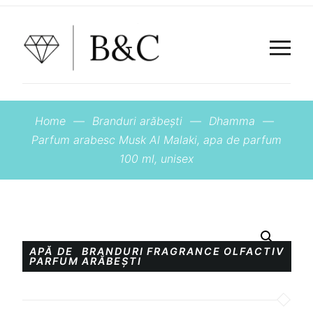
Home
—
Branduri arăbești
—
Dhamma
—
Parfum arabesc Musk Al Malaki, apa de parfum
100 ml, unisex
APĂ DE
BRANDURI
FRAGRANCE
OLFACTIV
PARFUM
ARĂBEȘTI