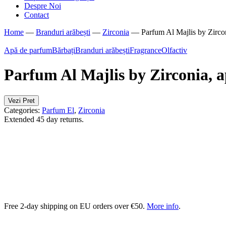
Despre Noi
Contact
Home
—
Branduri arăbești
—
Zirconia
—
Parfum Al Majlis by Zircon
Apă de parfum
Bărbați
Branduri arăbești
Fragrance
Olfactiv
Parfum Al Majlis by Zirconia, 
Vezi Pret
Categories:
Parfum El
,
Zirconia
Extended 45 day returns.
Free 2-day shipping on EU orders over €50.
More info
.