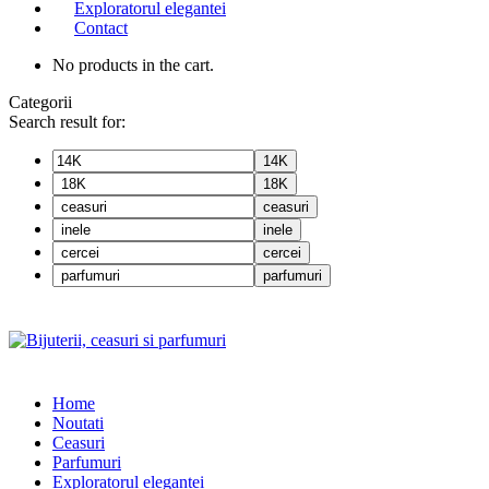
Exploratorul elegantei
Contact
No products in the cart.
Categorii
Search result for:
14K
18K
ceasuri
inele
cercei
parfumuri
Home
Noutati
Ceasuri
Parfumuri
Exploratorul eleganței