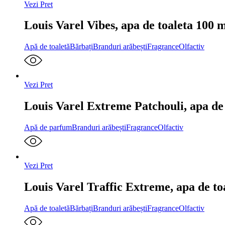
Vezi Pret
Louis Varel Vibes, apa de toaleta 100 m
Apă de toaletă
Bărbați
Branduri arăbești
Fragrance
Olfactiv
Vezi Pret
Louis Varel Extreme Patchouli, apa de
Apă de parfum
Branduri arăbești
Fragrance
Olfactiv
Vezi Pret
Louis Varel Traffic Extreme, apa de to
Apă de toaletă
Bărbați
Branduri arăbești
Fragrance
Olfactiv