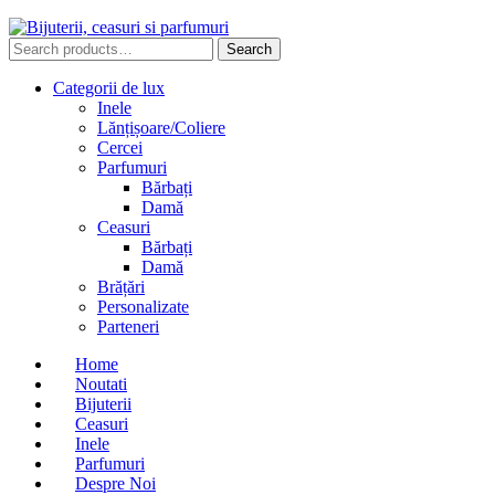
Search
Search
for:
Categorii de lux
Inele
Lănțișoare/Coliere
Cercei
Parfumuri
Bărbați
Damă
Ceasuri
Bărbați
Damă
Brățări
Personalizate
Parteneri
Home
Noutati
Bijuterii
Ceasuri
Inele
Parfumuri
Despre Noi