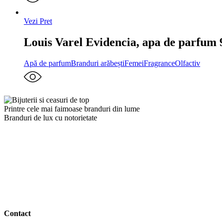
Vezi Pret
Louis Varel Evidencia, apa de parfum 
Apă de parfum
Branduri arăbești
Femei
Fragrance
Olfactiv
Printre cele mai faimoase branduri din lume
Branduri de lux cu notorietate
Contact