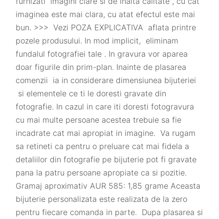
furnizati imagini clare si de inalta calitate , cu cat
imaginea este mai clara, cu atat efectul este mai
bun. >>> Vezi POZA EXPLICATIVA aflata printre
pozele produsului. In mod implicit, eliminam
fundalul fotografiei tale . In gravura vor aparea
doar figurile din prim-plan. Inainte de plasarea
comenzii ia in considerare dimensiunea bijuteriei
si elementele ce ti le doresti gravate din
fotografie. In cazul in care iti doresti fotogravura
cu mai multe persoane acestea trebuie sa fie
incadrate cat mai apropiat in imagine. Va rugam
sa retineti ca pentru o preluare cat mai fidela a
detaliilor din fotografie pe bijuterie pot fi gravate
pana la patru persoane apropiate ca si pozitie.
Gramaj aproximativ AUR 585: 1,85 grame Aceasta
bijuterie personalizata este realizata de la zero
pentru fiecare comanda in parte. Dupa plasarea si