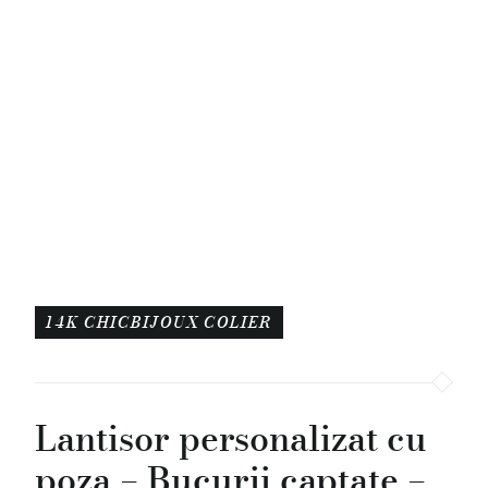
14K
CHICBIJOUX
COLIER
Lantisor personalizat cu
poza – Bucurii captate –