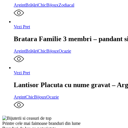
Argint
Brățări
ChicBijoux
Zodiacal
Vezi Pret
Bratara Familie 3 membri – pandant si
Argint
Brățări
ChicBijoux
Ocazie
Vezi Pret
Lantisor Placuta cu nume gravat – Ar
Argint
ChicBijoux
Ocazie
Printre cele mai faimoase branduri din lume