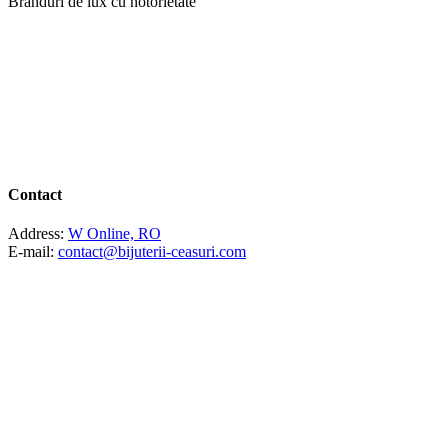
Branduri de lux cu notorietate
Contact
Address:
W Online, RO
E-mail:
contact@bijuterii-ceasuri.com