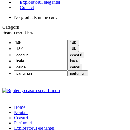
Exploratorul elegantei
Contact
No products in the cart.
Categorii
Search result for:
14K
18K
ceasuri
inele
cercei
parfumuri
Home
Noutati
Ceasuri
Parfumuri
Exploratorul eleganței