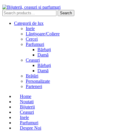
Search
Search
for:
Categorii de lux
Inele
Lănțișoare/Coliere
Cercei
Parfumuri
Bărbați
Damă
Ceasuri
Bărbați
Damă
Brățări
Personalizate
Parteneri
Home
Noutati
Bijuterii
Ceasuri
Inele
Parfumuri
Despre Noi