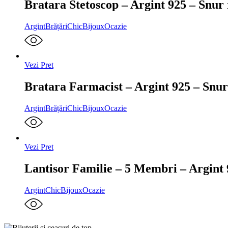
Bratara Stetoscop – Argint 925 – Snur r
Argint
Brățări
ChicBijoux
Ocazie
Vezi Pret
Bratara Farmacist – Argint 925 – Snur 
Argint
Brățări
ChicBijoux
Ocazie
Vezi Pret
Lantisor Familie – 5 Membri – Argint
Argint
ChicBijoux
Ocazie