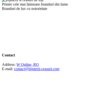
Printre cele mai faimoase branduri din lume
Branduri de lux cu notorietate
Contact
Address:
W Online, RO
E-mail:
contact@bijuterii-ceasuri.com