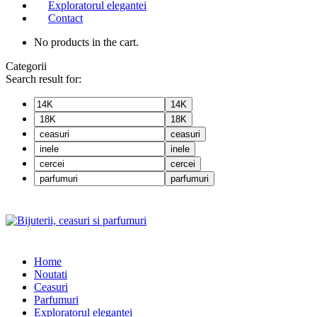
Exploratorul elegantei
Contact
No products in the cart.
Categorii
Search result for:
14K
18K
ceasuri
inele
cercei
parfumuri
Home
Noutati
Ceasuri
Parfumuri
Exploratorul eleganței