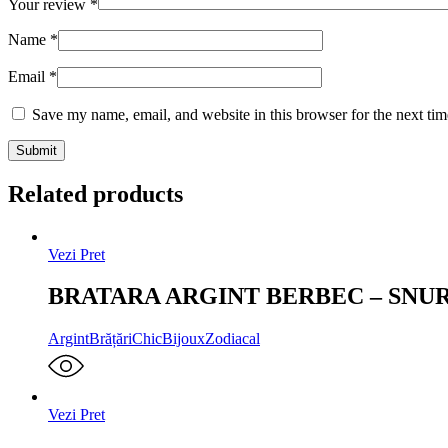
Your review
*
Name
*
Email
*
Save my name, email, and website in this browser for the next ti
Related products
Vezi Pret
BRATARA ARGINT BERBEC – SNU
Argint
Brățări
ChicBijoux
Zodiacal
Vezi Pret