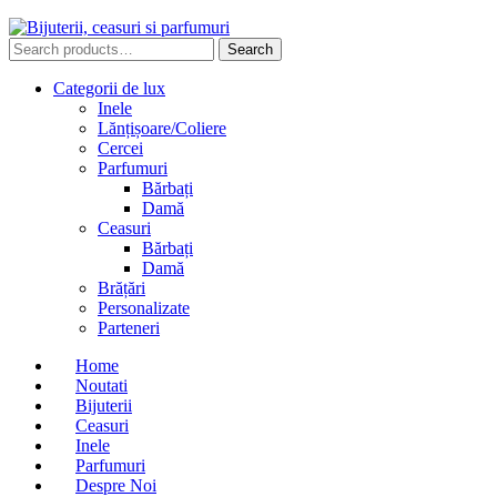
Search
Search
for:
Categorii de lux
Inele
Lănțișoare/Coliere
Cercei
Parfumuri
Bărbați
Damă
Ceasuri
Bărbați
Damă
Brățări
Personalizate
Parteneri
Home
Noutati
Bijuterii
Ceasuri
Inele
Parfumuri
Despre Noi