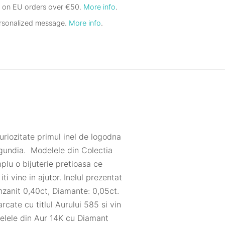
g on EU orders over €50.
More info
.
ersonalized message.
More info
.
curiozitate primul inel de logodna
urgundia. Modelele din Colectia
plu o bijuterie pretioasa ce
ti vine in ajutor. Inelul prezentat
nzanit 0,40ct, Diamante: 0,05ct.
cate cu titlul Aurului 585 si vin
inelele din Aur 14K cu Diamant