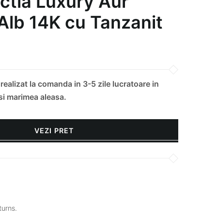
ectia Luxury Aur
Alb 14K cu Tanzanit
ealizat la comanda in 3-5 zile lucratoare in
 si marimea aleasa.
VEZI PRET
urns.