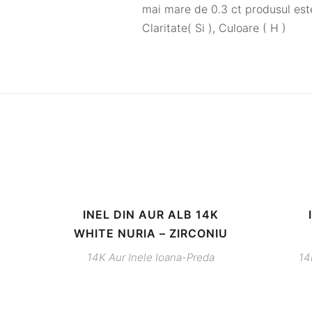
mai mare de 0.3 ct produsul este 
Claritate( Si ), Culoare ( H )
INEL DIN AUR ALB 14K
WHITE NURIA – ZIRCONIU
14K
Aur
Inele
Ioana-Preda
14