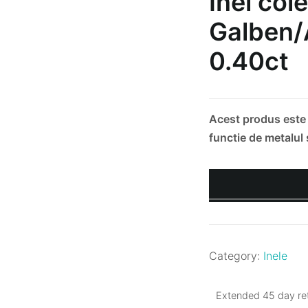
Inel col
Galben/
0.40ct
Acest produs este r
functie de metalul
Category:
Inele
Extended 45 day ret