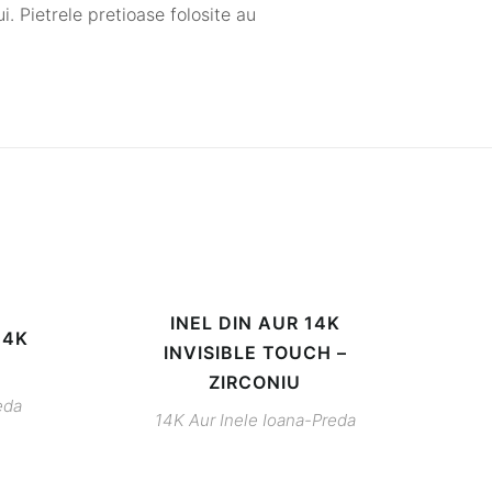
. Pietrele pretioase folosite au
INEL DIN AUR 14K
14K
INVISIBLE TOUCH –
ZIRCONIU
eda
14K
Aur
Inele
Ioana-Preda