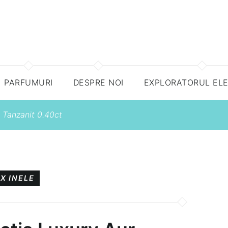
PARFUMURI
DESPRE NOI
EXPLORATORUL EL
 Tanzanit 0.40ct
UX
INELE