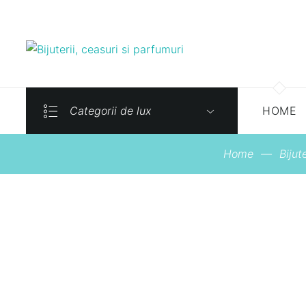
Categorii de lux
HOME
Home
—
Bijute