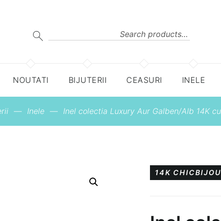
Search
for:
SEARCH
NOUTATI
BIJUTERII
CEASURI
INELE
rii
—
Inele
—
Inel colectia Luxury Aur Galben/Alb 14K cu
14K
CHICBIJO