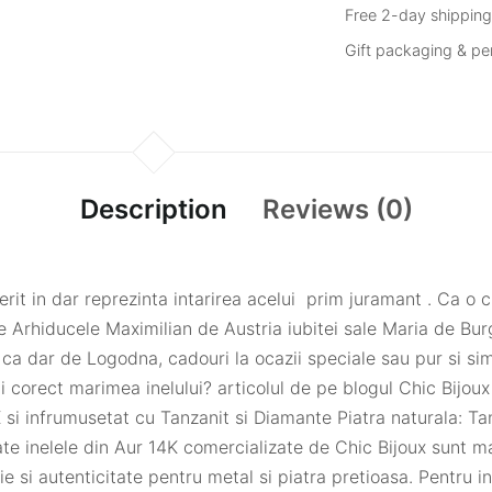
Free 2-day shippin
Gift packaging & p
Description
Reviews (0)
erit in dar reprezinta intarirea acelui prim juramant . Ca o 
tre Arhiducele Maximilian de Austria iubitei sale Maria de B
 ca dar de Logodna, cadouri la ocazii speciale sau pur si sim
i corect marimea inelului? articolul de pe blogul Chic Bijoux i
K si infrumusetat cu Tanzanit si Diamante Piatra naturala: Ta
te inelele din Aur 14K comercializate de Chic Bijoux sunt mar
tie si autenticitate pentru metal si piatra pretioasa. Pentru 