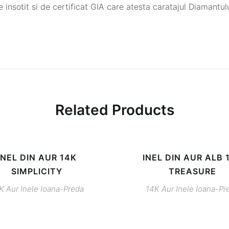
insotit si de certificat GIA care atesta caratajul Diamantului
Related Products
INEL DIN AUR 14K
INEL DIN AUR ALB 
SIMPLICITY
TREASURE
K
Aur
Inele
Ioana-Preda
14K
Aur
Inele
Ioana-Pr