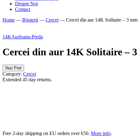
Despre Noi
Contact
Home
—
Bijuterii
—
Cercei
—
Cercei din aur 14K Solitaire – 3 mm
14K
Aur
Ioana-Preda
Cercei din aur 14K Solitaire – 
Vezi Pret
Category:
Cercei
Extended 45 day returns.
Free 2-day shipping on EU orders over €50.
More info
.