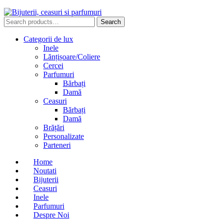
Search
Search
for:
Categorii de lux
Inele
Lănțișoare/Coliere
Cercei
Parfumuri
Bărbați
Damă
Ceasuri
Bărbați
Damă
Brățări
Personalizate
Parteneri
Home
Noutati
Bijuterii
Ceasuri
Inele
Parfumuri
Despre Noi