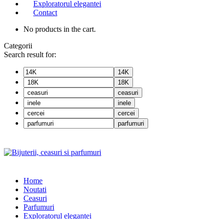
Exploratorul elegantei
Contact
No products in the cart.
Categorii
Search result for:
14K
18K
ceasuri
inele
cercei
parfumuri
Home
Noutati
Ceasuri
Parfumuri
Exploratorul eleganței