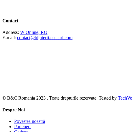
Contact
Address:
W Online, RO
E-mail:
contact@bijuterii-ceasuri.com
© B&C Romania 2023 . Toate drepturile rezervate. Tested by
TechVe
Despre Noi
Povestea noastră
Parteneri
Cariere