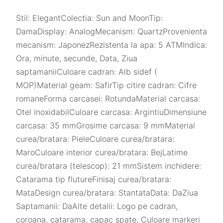
Stil: ElegantColectia: Sun and MoonTip:
DamaDisplay: AnalogMecanism: QuartzProvenienta
mecanism: JaponezRezistenta la apa: 5 ATMIndica:
Ora, minute, secunde, Data, Ziua
saptamaniiCuloare cadran: Alb sidef (
MOP)Material geam: SafirTip citire cadran: Cifre
romaneForma carcasei: RotundaMaterial carcasa:
Otel inoxidabilCuloare carcasa: ArgintiuDimensiune
carcasa: 35 mmGrosime carcasa: 9 mmMaterial
curea/bratara: PieleCuloare curea/bratara:
MaroCuloare interior curea/bratara: BejLatime
curea/bratara (telescop): 21 mmSistem inchidere:
Catarama tip flutureFinisaj curea/bratara:
MataDesign curea/bratara: StantataData: DaZiua
Saptamanii: DaAlte detalii: Logo pe cadran,
coroana, catarama, capac spate, Culoare markeri