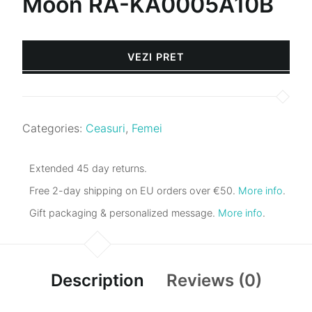
Moon RA-KA0005A10B
VEZI PRET
Categories:
Ceasuri
,
Femei
Extended 45 day returns.
Free 2-day shipping on EU orders over €50.
More info
.
Gift packaging & personalized message.
More info
.
Description
Reviews (0)