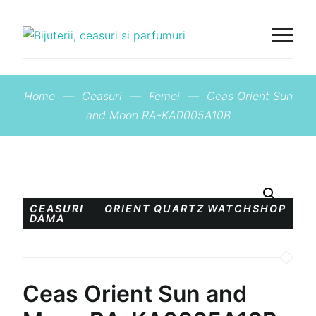
Home
—
Ceasuri
—
Femei
—
Ceas Orient Sun
and Moon RA-KA0005A10B
CEASURI
ORIENT
QUARTZ
WATCHSHOP
DAMA
Ceas Orient Sun and