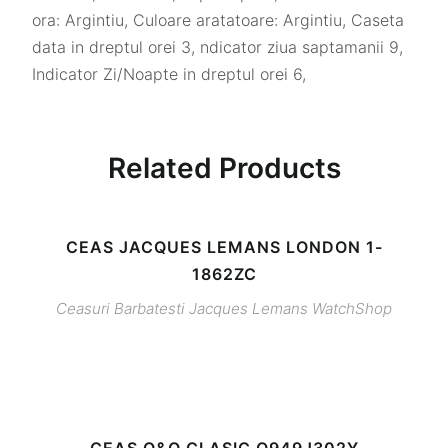
ora: Argintiu, Culoare aratatoare: Argintiu, Caseta
data in dreptul orei 3, ndicator ziua saptamanii 9,
Indicator Zi/Noapte in dreptul orei 6,
Related Products
CEAS JACQUES LEMANS LONDON 1-
1862ZC
Ceasuri Barbatesti
Jacques Lemans
WatchShop
CEAS Q&Q CLASIC Q949J302Y