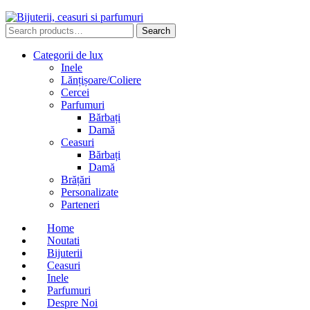
Search
Search
for:
Categorii de lux
Inele
Lănțișoare/Coliere
Cercei
Parfumuri
Bărbați
Damă
Ceasuri
Bărbați
Damă
Brățări
Personalizate
Parteneri
Home
Noutati
Bijuterii
Ceasuri
Inele
Parfumuri
Despre Noi