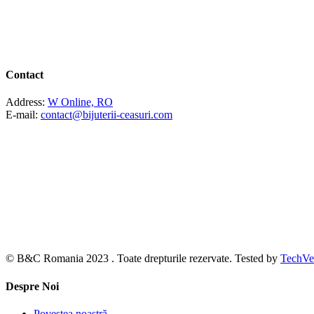
Contact
Address:
W Online, RO
E-mail:
contact@bijuterii-ceasuri.com
© B&C Romania 2023 . Toate drepturile rezervate. Tested by
TechVe
Despre Noi
Povestea noastră