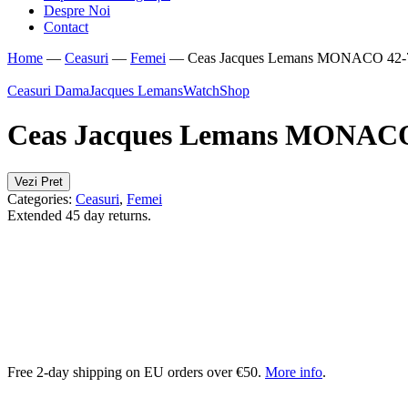
Despre Noi
Contact
Home
—
Ceasuri
—
Femei
—
Ceas Jacques Lemans MONACO 42
Ceasuri Dama
Jacques Lemans
WatchShop
Ceas Jacques Lemans MONAC
Vezi Pret
Categories:
Ceasuri
,
Femei
Extended 45 day returns.
Free 2-day shipping on EU orders over €50.
More info
.