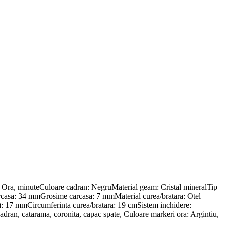
Ora, minuteCuloare cadran: NegruMaterial geam: Cristal mineralTip
arcasa: 34 mmGrosime carcasa: 7 mmMaterial curea/bratara: Otel
op): 17 mmCircumferinta curea/bratara: 19 cmSistem inchidere:
cadran, catarama, coronita, capac spate, Culoare markeri ora: Argintiu,