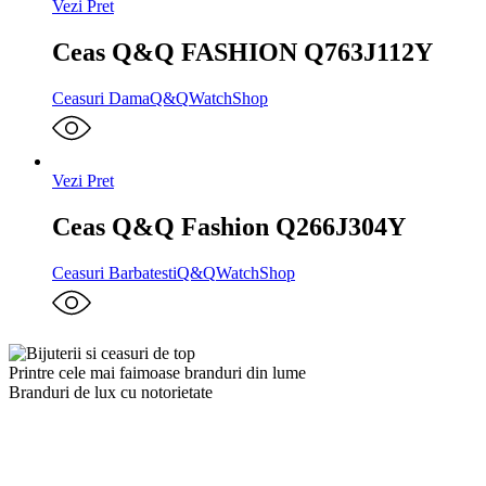
Vezi Pret
Ceas Q&Q FASHION Q763J112Y
Ceasuri Dama
Q&Q
WatchShop
Vezi Pret
Ceas Q&Q Fashion Q266J304Y
Ceasuri Barbatesti
Q&Q
WatchShop
Printre cele mai faimoase branduri din lume
Branduri de lux cu notorietate