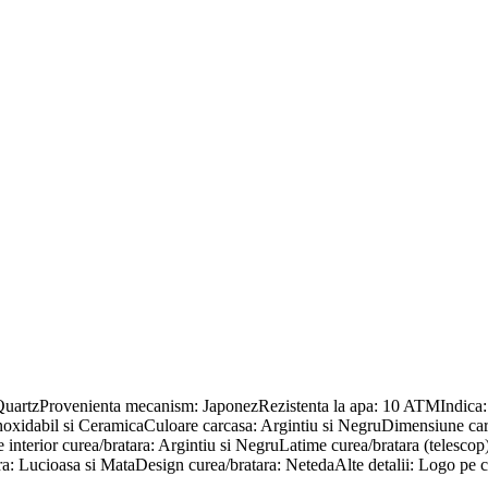
uartzProvenienta mecanism: JaponezRezistenta la apa: 10 ATMIndica: 
l inoxidabil si CeramicaCuloare carcasa: Argintiu si NegruDimensiune c
 interior curea/bratara: Argintiu si NegruLatime curea/bratara (telesc
tara: Lucioasa si MataDesign curea/bratara: NetedaAlte detalii: Logo pe 