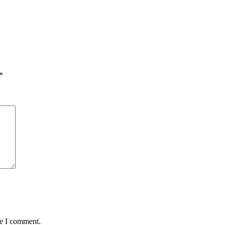
*
me I comment.