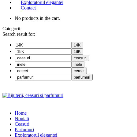
Exploratorul elegantei
Contact
No products in the cart.
Categorii
Search result for:
14K
18K
ceasuri
inele
cercei
parfumuri
Home
Noutati
Ceasuri
Parfumuri
Exploratorul eleganței