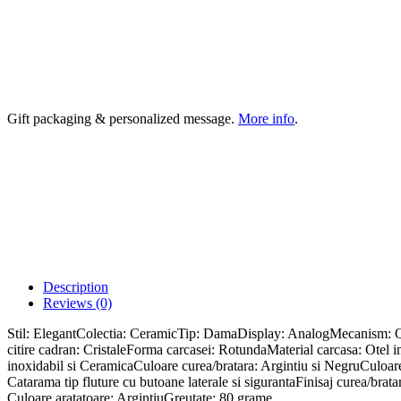
Gift packaging & personalized message.
More info
.
Description
Reviews (0)
Stil: ElegantColectia: CeramicTip: DamaDisplay: AnalogMecanism: Q
citire cadran: CristaleForma carcasei: RotundaMaterial carcasa: Ote
inoxidabil si CeramicaCuloare curea/bratara: Argintiu si NegruCuloare
Catarama tip fluture cu butoane laterale si sigurantaFinisaj curea/bra
Culoare aratatoare: ArgintiuGreutate: 80 grame