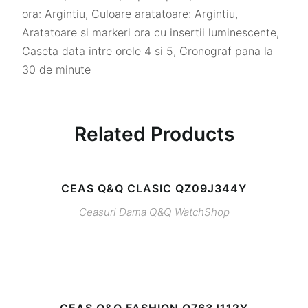
ora: Argintiu, Culoare aratatoare: Argintiu,
Aratatoare si markeri ora cu insertii luminescente,
Caseta data intre orele 4 si 5, Cronograf pana la
30 de minute
Related Products
CEAS Q&Q CLASIC QZ09J344Y
Ceasuri Dama
Q&Q
WatchShop
CEAS Q&Q FASHION Q763J112Y