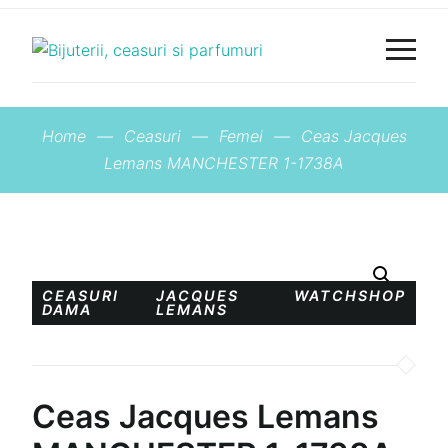
Home
—
Ceasuri
—
Femei
—
Ceas Jacques
Lemans MANCHESTER 1-1738A
CEASURI
JACQUES
WATCHSHOP
DAMA
LEMANS
Ceas Jacques Lemans