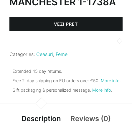
MANCHESTER 1-1738A
VEZI PRET
Categories:
Ceasuri
,
Femei
Extended 45 day returns.
Free 2-day shipping on EU orders over €50.
More info
.
Gift packaging & personalized message.
More info
.
Description
Reviews (0)