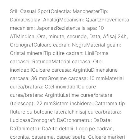
Stil: Casual SportColectia: ManchesterTip:
DamaDisplay: AnalogMecanism: QuartzProvenienta
mecanism: JaponezRezistenta la apa: 10
ATMIndica: Ora, minute, secunde, Data, Afisaj 24h,
CronografCuloare cadran: NegruMaterial geam:
Cristal mineralTip citire cadran: LiniiForma
carcasei: RotundaMaterial carcasa: Otel
inoxidabilCuloare carcasa: ArgintiuDimensiune
carcasa: 36 mmGrosime carcasa: 10 mmMaterial
curea/bratara: Otel inoxidabilCuloare
curea/bratara: ArgintiuLatime curea/bratara
(telescop): 22 mmSistem inchidere: Catarama tip
fluture cu butoane lateraleFinisaj curea/bratara:
LucioasaCronograf: DaCronometru: DaData:
DaTahimetru: DaAlte detalii: Logo pe cadran,
coronita, catarama, capac spate, Culoare markeri