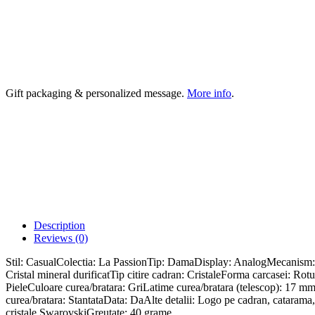
Gift packaging & personalized message.
More info
.
Description
Reviews (0)
Stil: CasualColectia: La PassionTip: DamaDisplay: AnalogMecanism:
Cristal mineral durificatTip citire cadran: CristaleForma carcasei: 
PieleCuloare curea/bratara: GriLatime curea/bratara (telescop): 17 m
curea/bratara: StantataData: DaAlte detalii: Logo pe cadran, catarama, 
cristale SwarovskiGreutate: 40 grame