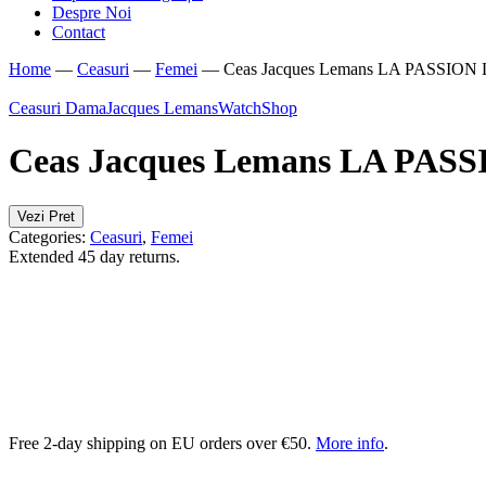
Despre Noi
Contact
Home
—
Ceasuri
—
Femei
—
Ceas Jacques Lemans LA PASSION
Ceasuri Dama
Jacques Lemans
WatchShop
Ceas Jacques Lemans LA PAS
Vezi Pret
Categories:
Ceasuri
,
Femei
Extended 45 day returns.
Free 2-day shipping on EU orders over €50.
More info
.