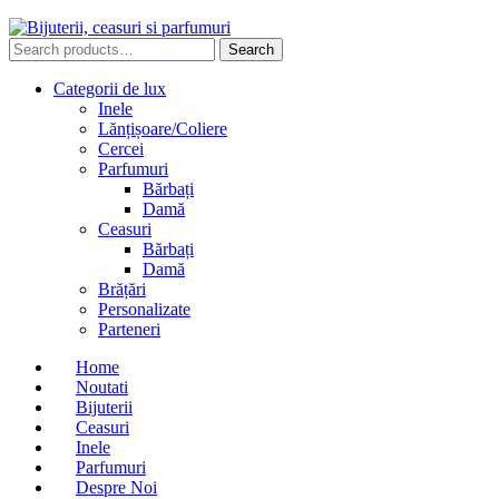
Search
Search
for:
Categorii de lux
Inele
Lănțișoare/Coliere
Cercei
Parfumuri
Bărbați
Damă
Ceasuri
Bărbați
Damă
Brățări
Personalizate
Parteneri
Home
Noutati
Bijuterii
Ceasuri
Inele
Parfumuri
Despre Noi