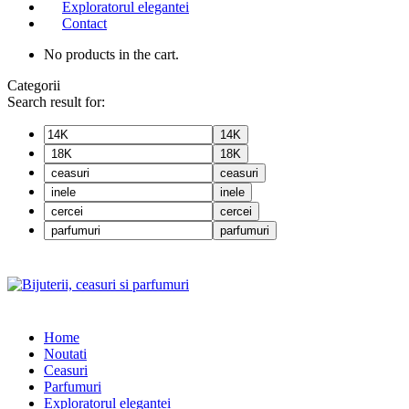
Exploratorul elegantei
Contact
No products in the cart.
Categorii
Search result for:
14K
18K
ceasuri
inele
cercei
parfumuri
Home
Noutati
Ceasuri
Parfumuri
Exploratorul eleganței