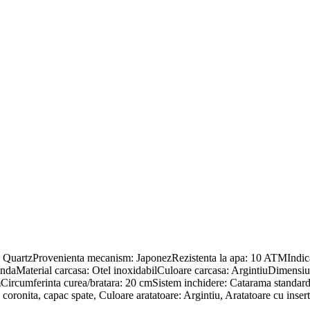
 QuartzProvenienta mecanism: JaponezRezistenta la apa: 10 ATMIndica
RotundaMaterial carcasa: Otel inoxidabilCuloare carcasa: ArgintiuDimen
mCircumferinta curea/bratara: 20 cmSistem inchidere: Catarama standard
coronita, capac spate, Culoare aratatoare: Argintiu, Aratatoare cu insert