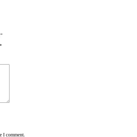
A”
*
me I comment.