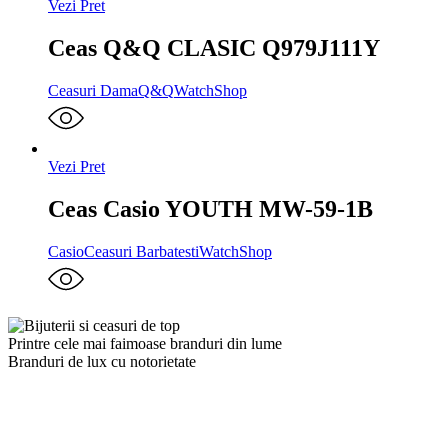
Vezi Pret
Ceas Q&Q CLASIC Q979J111Y
Ceasuri Dama
Q&Q
WatchShop
Vezi Pret
Ceas Casio YOUTH MW-59-1B
Casio
Ceasuri Barbatesti
WatchShop
Printre cele mai faimoase branduri din lume
Branduri de lux cu notorietate