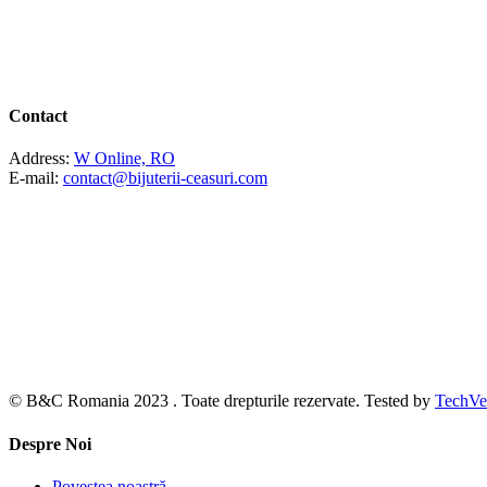
Contact
Address:
W Online, RO
E-mail:
contact@bijuterii-ceasuri.com
© B&C Romania 2023 . Toate drepturile rezervate. Tested by
TechVe
Despre Noi
Povestea noastră