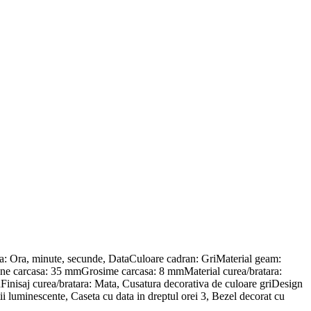
: Ora, minute, secunde, DataCuloare cadran: GriMaterial geam:
siune carcasa: 35 mmGrosime carcasa: 8 mmMaterial curea/bratara:
Finisaj curea/bratara: Mata, Cusatura decorativa de culoare griDesign
ii luminescente, Caseta cu data in dreptul orei 3, Bezel decorat cu