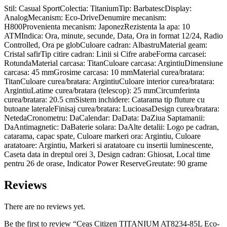
Stil: Casual SportColectia: TitaniumTip: BarbatescDisplay:
AnalogMecanism: Eco-DriveDenumire mecanism:
H800Provenienta mecanism: JaponezRezistenta la apa: 10
ATMIndica: Ora, minute, secunde, Data, Ora in format 12/24, Radio
Controlled, Ora pe globCuloare cadran: AlbastruMaterial geam:
Cristal safirTip citire cadran: Linii si Cifre arabeForma carcasei:
RotundaMaterial carcasa: TitanCuloare carcasa: ArgintiuDimensiune
carcasa: 45 mmGrosime carcasa: 10 mmMaterial curea/bratara:
TitanCuloare curea/bratara: ArgintiuCuloare interior curea/bratara:
ArgintiuLatime curea/bratara (telescop): 25 mmCircumferinta
curea/bratara: 20.5 cmSistem inchidere: Catarama tip fluture cu
butoane lateraleFinisaj curea/bratara: LucioasaDesign curea/bratara:
NetedaCronometru: DaCalendar: DaData: DaZiua Saptamanii:
DaAntimagnetic: DaBaterie solara: DaAlte detalii: Logo pe cadran,
catarama, capac spate, Culoare markeri ora: Argintiu, Culoare
aratatoare: Argintiu, Markeri si aratatoare cu insertii luminescente,
Caseta data in dreptul orei 3, Design cadran: Ghiosat, Local time
pentru 26 de orase, Indicator Power ReserveGreutate: 90 grame
Reviews
There are no reviews yet.
Be the first to review “Ceas Citizen TITANIUM AT8234-85L Eco-