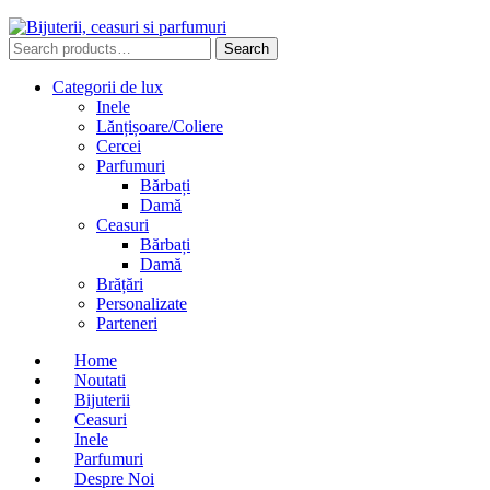
Search
Search
for:
Categorii de lux
Inele
Lănțișoare/Coliere
Cercei
Parfumuri
Bărbați
Damă
Ceasuri
Bărbați
Damă
Brățări
Personalizate
Parteneri
Home
Noutati
Bijuterii
Ceasuri
Inele
Parfumuri
Despre Noi