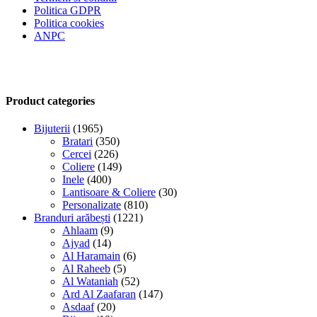
Politica GDPR
Politica cookies
ANPC
Product categories
Bijuterii
(1965)
Bratari
(350)
Cercei
(226)
Coliere
(149)
Inele
(400)
Lantisoare & Coliere
(30)
Personalizate
(810)
Branduri arăbești
(1221)
Ahlaam
(9)
Ajyad
(14)
Al Haramain
(6)
Al Raheeb
(5)
Al Wataniah
(52)
Ard Al Zaafaran
(147)
Asdaaf
(20)