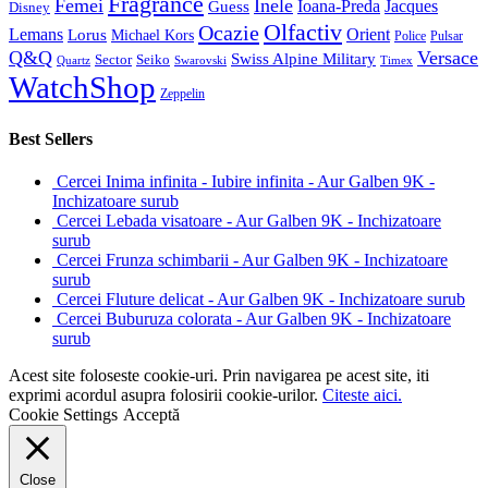
Fragrance
Femei
Inele
Guess
Ioana-Preda
Jacques
Disney
Olfactiv
Ocazie
Lemans
Orient
Lorus
Michael Kors
Police
Pulsar
Q&Q
Versace
Swiss Alpine Military
Sector
Seiko
Quartz
Swarovski
Timex
WatchShop
Zeppelin
Best Sellers
Cercei Inima infinita - Iubire infinita - Aur Galben 9K -
Inchizatoare surub
Cercei Lebada visatoare - Aur Galben 9K - Inchizatoare
surub
Cercei Frunza schimbarii - Aur Galben 9K - Inchizatoare
surub
Cercei Fluture delicat - Aur Galben 9K - Inchizatoare surub
Cercei Buburuza colorata - Aur Galben 9K - Inchizatoare
surub
Acest site foloseste cookie-uri. Prin navigarea pe acest site, iti
exprimi acordul asupra folosirii cookie-urilor.
Citeste aici.
Cookie Settings
Acceptă
Close