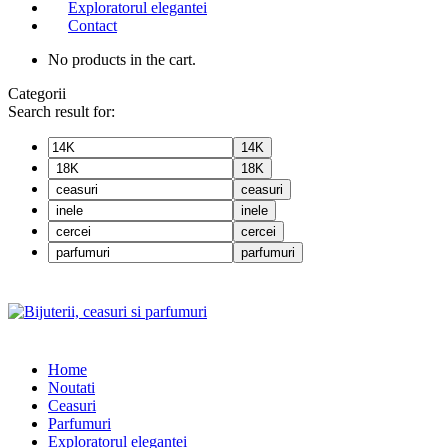
Exploratorul elegantei
Contact
No products in the cart.
Categorii
Search result for:
14K
18K
ceasuri
inele
cercei
parfumuri
Home
Noutati
Ceasuri
Parfumuri
Exploratorul eleganței