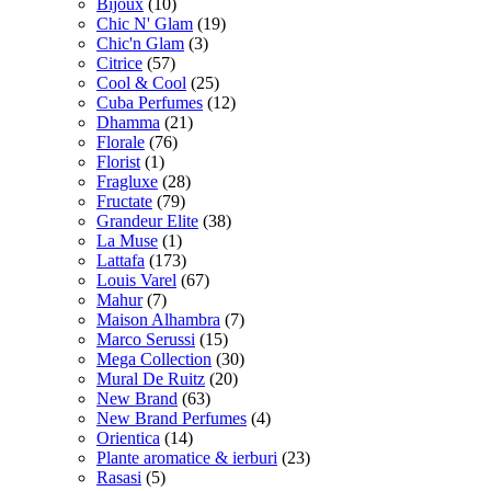
Bijoux
(10)
Chic N' Glam
(19)
Chic'n Glam
(3)
Citrice
(57)
Cool & Cool
(25)
Cuba Perfumes
(12)
Dhamma
(21)
Florale
(76)
Florist
(1)
Fragluxe
(28)
Fructate
(79)
Grandeur Elite
(38)
La Muse
(1)
Lattafa
(173)
Louis Varel
(67)
Mahur
(7)
Maison Alhambra
(7)
Marco Serussi
(15)
Mega Collection
(30)
Mural De Ruitz
(20)
New Brand
(63)
New Brand Perfumes
(4)
Orientica
(14)
Plante aromatice & ierburi
(23)
Rasasi
(5)