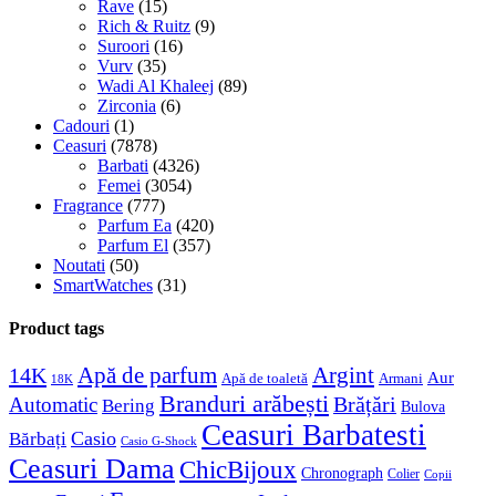
Rave
(15)
Rich & Ruitz
(9)
Suroori
(16)
Vurv
(35)
Wadi Al Khaleej
(89)
Zirconia
(6)
Cadouri
(1)
Ceasuri
(7878)
Barbati
(4326)
Femei
(3054)
Fragrance
(777)
Parfum Ea
(420)
Parfum El
(357)
Noutati
(50)
SmartWatches
(31)
Product tags
Apă de parfum
Argint
14K
Aur
Apă de toaletă
Armani
18K
Branduri arăbești
Brățări
Automatic
Bering
Bulova
Ceasuri Barbatesti
Casio
Bărbați
Casio G-Shock
Ceasuri Dama
ChicBijoux
Chronograph
Colier
Copii