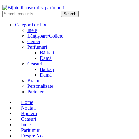
Search
Search
for:
Categorii de lux
Inele
Lănțișoare/Coliere
Cercei
Parfumuri
Bărbați
Damă
Ceasuri
Bărbați
Damă
Brățări
Personalizate
Parteneri
Home
Noutati
Bijuterii
Ceasuri
Inele
Parfumuri
Despre Noi