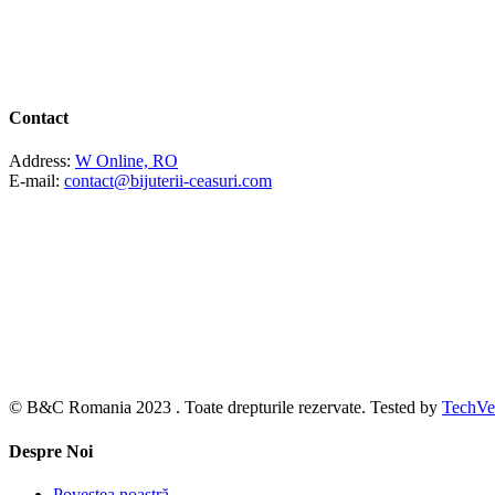
Contact
Address:
W Online, RO
E-mail:
contact@bijuterii-ceasuri.com
© B&C Romania 2023 . Toate drepturile rezervate. Tested by
TechVe
Despre Noi
Povestea noastră