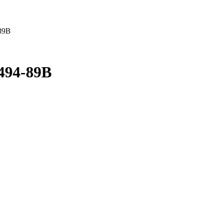
89B
494-89B