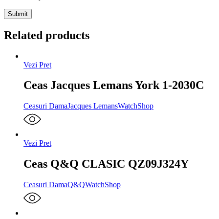
Related products
Vezi Pret
Ceas Jacques Lemans York 1-2030C
Ceasuri Dama
Jacques Lemans
WatchShop
Vezi Pret
Ceas Q&Q CLASIC QZ09J324Y
Ceasuri Dama
Q&Q
WatchShop