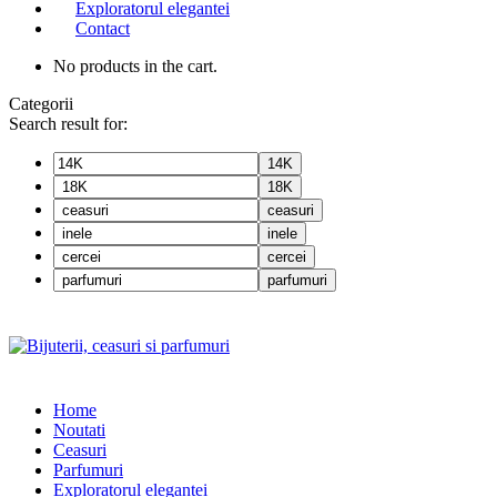
Exploratorul elegantei
Contact
No products in the cart.
Categorii
Search result for:
14K
18K
ceasuri
inele
cercei
parfumuri
Home
Noutati
Ceasuri
Parfumuri
Exploratorul eleganței