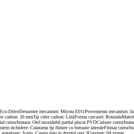
 Eco-DriveDenumire mecanism: Miyota E011Provenienta mecanism: Japo
e cadran: 26 mmTip citire cadran: LiniiForma carcasei: RotundaMaterial
urea/bratara: Otel inoxidabil partial placat PVDCuloare curea/bratara
stem inchidere: Catarama tip fluture cu butoane lateraleFinisaj curea/b
 aratatoare: Auriu, Caseta data in dreptul orei 3Greutate: 69 grame