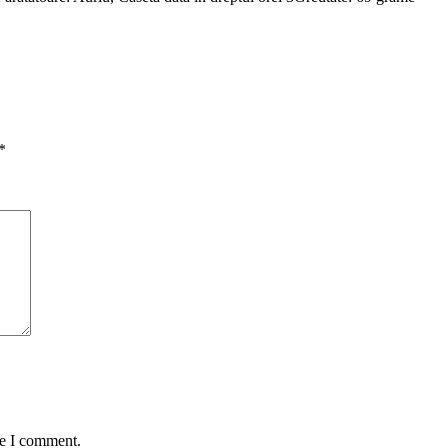
*
me I comment.