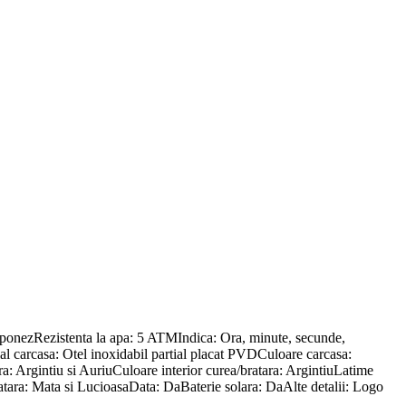
nezRezistenta la apa: 5 ATMIndica: Ora, minute, secunde,
 carcasa: Otel inoxidabil partial placat PVDCuloare carcasa:
: Argintiu si AuriuCuloare interior curea/bratara: ArgintiuLatime
ratara: Mata si LucioasaData: DaBaterie solara: DaAlte detalii: Logo