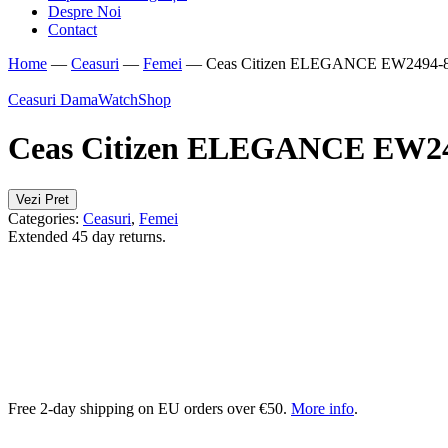
Despre Noi
Contact
Home
—
Ceasuri
—
Femei
—
Ceas Citizen ELEGANCE EW2494-
Ceasuri Dama
WatchShop
Ceas Citizen ELEGANCE EW2
Vezi Pret
Categories:
Ceasuri
,
Femei
Extended 45 day returns.
Free 2-day shipping on EU orders over €50.
More info
.