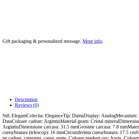
Gift packaging & personalized message.
More info
.
Description
Reviews (0)
Stil: ElegantColectia: EleganceTip: DamaDisplay: AnalogMecanism:
DataCuloare cadran: ArgintiuMaterial geam: Cristal mineralDimensiun
ArgintiuDimensiune carcasa: 31.5 mmGrosime carcasa: 7.8 mmMaterial c
curea/bratara (telescop): 16 mmCircumferinta curea/bratara: 17.5 cmSi
pe cadran, catarama, capac spate, Culoare markeri ora: Auriu, Culoare