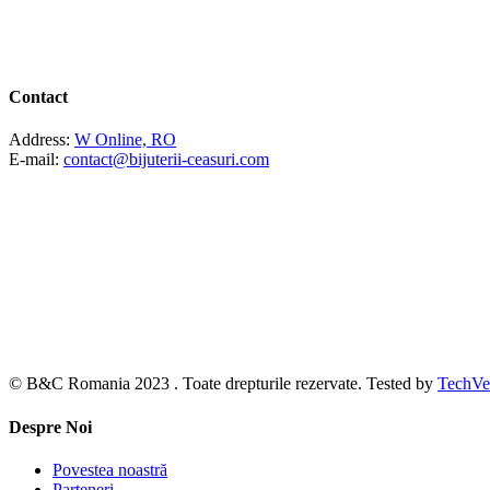
Contact
Address:
W Online, RO
E-mail:
contact@bijuterii-ceasuri.com
© B&C Romania 2023 . Toate drepturile rezervate. Tested by
TechVe
Despre Noi
Povestea noastră
Parteneri