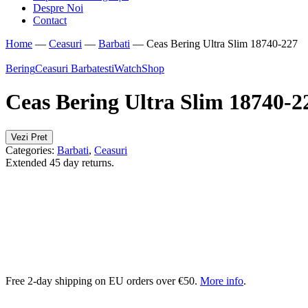
Despre Noi
Contact
Home
—
Ceasuri
—
Barbati
—
Ceas Bering Ultra Slim 18740-227
Bering
Ceasuri Barbatesti
WatchShop
Ceas Bering Ultra Slim 18740-2
Vezi Pret
Categories:
Barbati
,
Ceasuri
Extended 45 day returns.
Free 2-day shipping on EU orders over €50.
More info
.