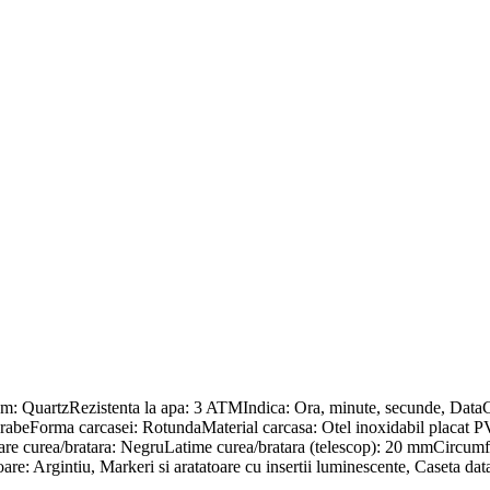
sm: QuartzRezistenta la apa: 3 ATMIndica: Ora, minute, secunde, Data
ifre arabeForma carcasei: RotundaMaterial carcasa: Otel inoxidabil pl
re curea/bratara: NegruLatime curea/bratara (telescop): 20 mmCircumfe
are: Argintiu, Markeri si aratatoare cu insertii luminescente, Caseta da