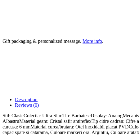
Gift packaging & personalized message.
More info
.
Description
Reviews (0)
Stil: ClasicColectia: Ultra SlimTip: BarbatescDisplay: AnalogMecani
AlbastruMaterial geam: Cristal safir antireflexTip citire cadran: C
carcasa: 6 mmMaterial curea/bratara: Otel inoxidabil placat PVDCuloa
capac spate si catarama, Culoare markeri ora: Argintiu, Culoare aratato