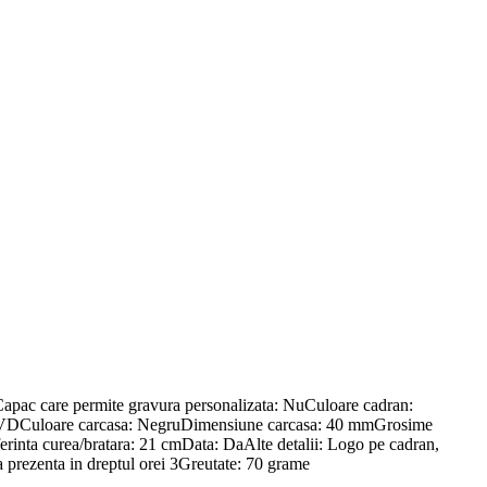
Capac care permite gravura personalizata: NuCuloare cadran:
acat PVDCuloare carcasa: NegruDimensiune carcasa: 40 mmGrosime
rinta curea/bratara: 21 cmData: DaAlte detalii: Logo pe cadran,
ta prezenta in dreptul orei 3Greutate: 70 grame