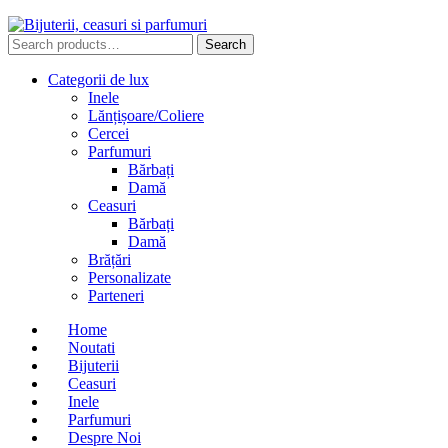
Search
Search
for:
Categorii de lux
Inele
Lănțișoare/Coliere
Cercei
Parfumuri
Bărbați
Damă
Ceasuri
Bărbați
Damă
Brățări
Personalizate
Parteneri
Home
Noutati
Bijuterii
Ceasuri
Inele
Parfumuri
Despre Noi