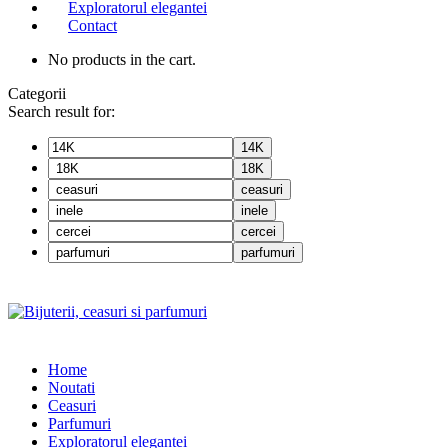
Exploratorul elegantei
Contact
No products in the cart.
Categorii
Search result for:
14K
18K
ceasuri
inele
cercei
parfumuri
Home
Noutati
Ceasuri
Parfumuri
Exploratorul eleganței