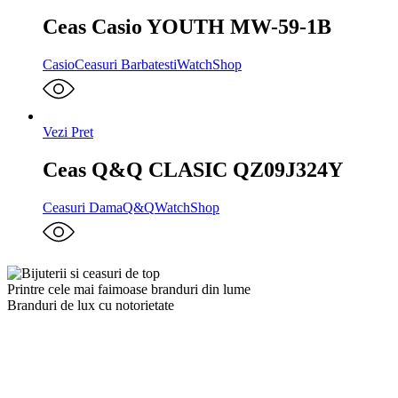
Ceas Casio YOUTH MW-59-1B
Casio
Ceasuri Barbatesti
WatchShop
Vezi Pret
Ceas Q&Q CLASIC QZ09J324Y
Ceasuri Dama
Q&Q
WatchShop
Printre cele mai faimoase branduri din lume
Branduri de lux cu notorietate