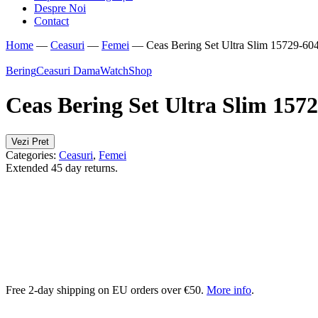
Despre Noi
Contact
Home
—
Ceasuri
—
Femei
—
Ceas Bering Set Ultra Slim 15729-60
Bering
Ceasuri Dama
WatchShop
Ceas Bering Set Ultra Slim 157
Vezi Pret
Categories:
Ceasuri
,
Femei
Extended 45 day returns.
Free 2-day shipping on EU orders over €50.
More info
.