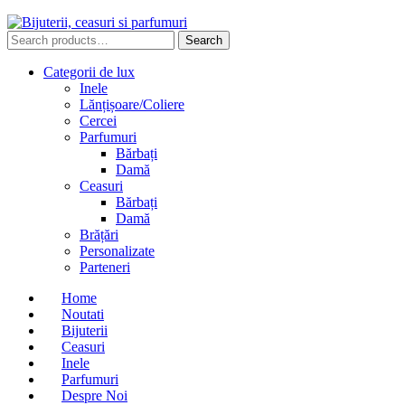
Search
Search
for:
Categorii de lux
Inele
Lănțișoare/Coliere
Cercei
Parfumuri
Bărbați
Damă
Ceasuri
Bărbați
Damă
Brățări
Personalizate
Parteneri
Home
Noutati
Bijuterii
Ceasuri
Inele
Parfumuri
Despre Noi