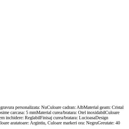
gravura personalizata: NuCuloare cadran: AlbMaterial geam: Cristal
osime carcasa: 5 mmMaterial curea/bratara: Otel inoxidabilCuloare
tem inchidere: ReglabilFinisaj curea/bratara: LucioasaDesign
loare aratatoare: Argintiu, Culoare markeri ora: NegruGreutate: 40