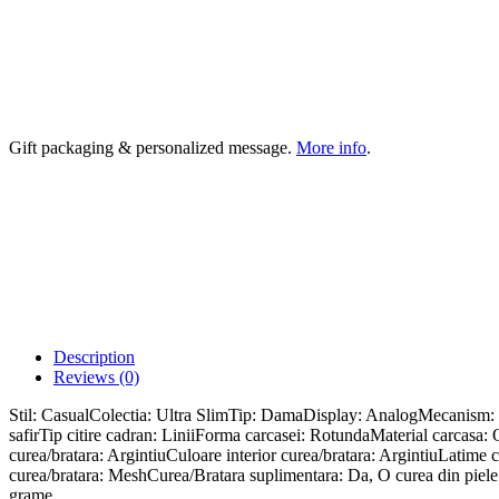
Gift packaging & personalized message.
More info
.
Description
Reviews (0)
Stil: CasualColectia: Ultra SlimTip: DamaDisplay: AnalogMecanism: 
safirTip citire cadran: LiniiForma carcasei: RotundaMaterial carcasa
curea/bratara: ArgintiuCuloare interior curea/bratara: ArgintiuLatime
curea/bratara: MeshCurea/Bratara suplimentara: Da, O curea din piele 
grame