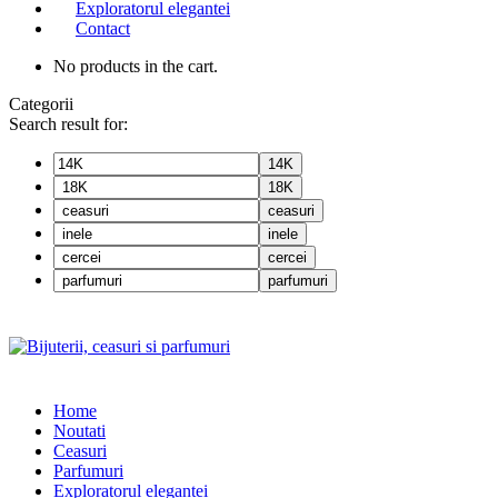
Exploratorul elegantei
Contact
No products in the cart.
Categorii
Search result for:
14K
18K
ceasuri
inele
cercei
parfumuri
Home
Noutati
Ceasuri
Parfumuri
Exploratorul eleganței