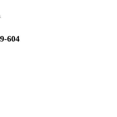
4
29-604