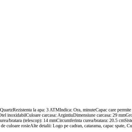
QuartzRezistenta la apa: 3 ATMIndica: Ora, minuteCapac care permite 
: Otel inoxidabilCuloare carcasa: ArgintiuDimensiune carcasa: 29 mmGr
 curea/bratara (telescop): 14 mmCircumferinta curea/bratara: 20.5 cmSis
de culoare rosieAlte detalii: Logo pe cadran, catarama, capac spate, Cu