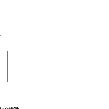
*
me I comment.