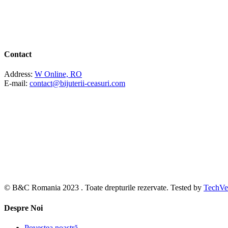
Contact
Address:
W Online, RO
E-mail:
contact@bijuterii-ceasuri.com
© B&C Romania 2023 . Toate drepturile rezervate. Tested by
TechVe
Despre Noi
Povestea noastră