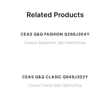
Related Products
CEAS Q&Q FASHION Q266J304Y
Ceasuri Barbatesti
Q&Q
WatchShop
CEAS Q&Q CLASIC Q949J302Y
Ceasuri Dama
Q&Q
WatchShop