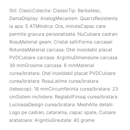
Stil: ClasicColectia: ClassicTip: Barbatesc,
DamaDisplay: AnalogMecanism: QuartzRezistenta
la apa: 5 ATMIndica: Ora, minuteCapac care
permite gravura personalizata: NuCuloare cadran:
RosuMaterial geam: Cristal safirForma carcasei:
RotundaMaterial carcasa: Otel inoxidabil placat
PVDCuloare carcasa: ArgintiuDimensiune carcasa:
39 mmGrosime carcasa: 6 mmMaterial
curea/bratara: Otel inoxidabil placat PVDCuloare
curea/bratara: RosuLatime curea/bratara
(telescop): 18 mmCircumferinta curea/bratara: 23
cmSistem inchidere: ReglabilFinisaj curea/bratara:
LucioasaDesign curea/bratara: MeshAlte detalii:
Logo pe cadran, catarama, capac spate, Culoare
aratatoare: ArgintiuGreutate: 40 grame