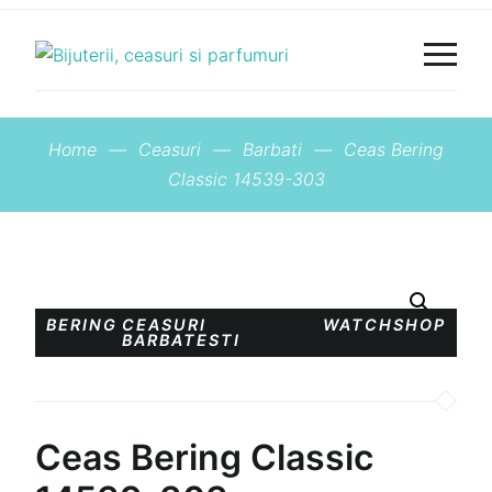
Home
—
Ceasuri
—
Barbati
—
Ceas Bering
Classic 14539-303
BERING
CEASURI
WATCHSHOP
BARBATESTI
Ceas Bering Classic