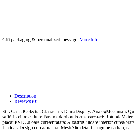
Gift packaging & personalized message.
More info
.
Description
Reviews (0)
Stil: CasualColectia: ClassicTip: DamaDisplay: AnalogMecanism: Qua
safirTip citire cadran: Fara markeri oraForma carcasei: RotundaMater
placat PVDCuloare curea/bratara: AlbastruCuloare interior curea/brata
LucioasaDesign curea/bratara: MeshAlte detalii: Logo pe cadran, cata