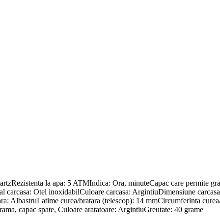
rtzRezistenta la apa: 5 ATMIndica: Ora, minuteCapac care permite grav
ial carcasa: Otel inoxidabilCuloare carcasa: ArgintiuDimensiune carca
ra: AlbastruLatime curea/bratara (telescop): 14 mmCircumferinta curea/
rama, capac spate, Culoare aratatoare: ArgintiuGreutate: 40 grame