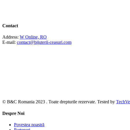
Contact
Address:
W Online, RO
E-mail:
contact@bijuterii-ceasuri.com
© B&C Romania 2023 . Toate drepturile rezervate. Tested by
TechVe
Despre Noi
Povestea noastră
Parteneri