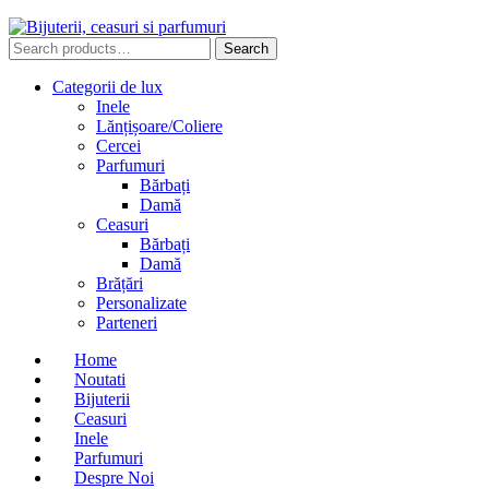
Search
Search
for:
Categorii de lux
Inele
Lănțișoare/Coliere
Cercei
Parfumuri
Bărbați
Damă
Ceasuri
Bărbați
Damă
Brățări
Personalizate
Parteneri
Home
Noutati
Bijuterii
Ceasuri
Inele
Parfumuri
Despre Noi