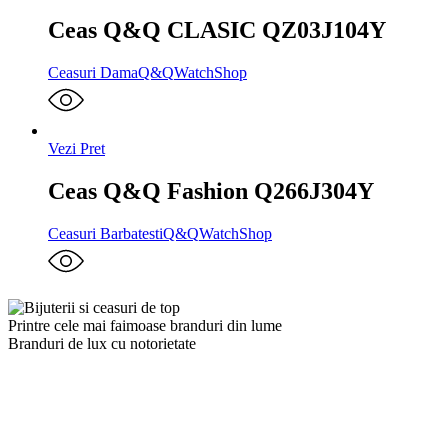
Ceas Q&Q CLASIC QZ03J104Y
Ceasuri Dama
Q&Q
WatchShop
Vezi Pret
Ceas Q&Q Fashion Q266J304Y
Ceasuri Barbatesti
Q&Q
WatchShop
Printre cele mai faimoase branduri din lume
Branduri de lux cu notorietate