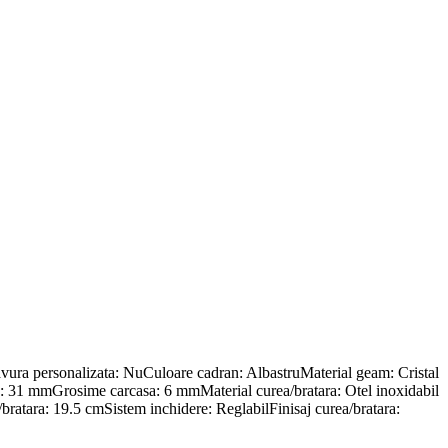
ura personalizata: NuCuloare cadran: AlbastruMaterial geam: Cristal
sa: 31 mmGrosime carcasa: 6 mmMaterial curea/bratara: Otel inoxidabil
bratara: 19.5 cmSistem inchidere: ReglabilFinisaj curea/bratara: