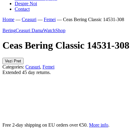
Despre Noi
Contact
Home
—
Ceasuri
—
Femei
—
Ceas Bering Classic 14531-308
Bering
Ceasuri Dama
WatchShop
Ceas Bering Classic 14531-308
Vezi Pret
Categories:
Ceasuri
,
Femei
Extended 45 day returns.
Free 2-day shipping on EU orders over €50.
More info
.