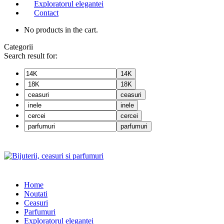
Exploratorul elegantei
Contact
No products in the cart.
Categorii
Search result for:
14K
18K
ceasuri
inele
cercei
parfumuri
Home
Noutati
Ceasuri
Parfumuri
Exploratorul eleganței