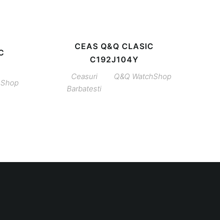
CEAS Q&Q CLASIC
C
C192J104Y
Ceasuri
Q&Q
WatchShop
hShop
Barbatesti