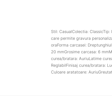
Stil: CasualColectia: ClassicTi
care permite gravura personaliza
oraForma carcasei: Dreptunghiul
20 mmGrosime carcasa: 6 mmMater
curea/bratara: AuriuLatime cure
ReglabilFinisaj curea/bratara: L
Culoare aratatoare: AuriuGreuta