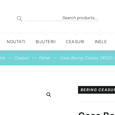
Search
for:
SEARCH
NOUTATI
BIJUTERII
CEASURI
INELE
me
—
Ceasuri
—
Femei
—
Ceas Bering Classic 14520-
BERING
CEASU