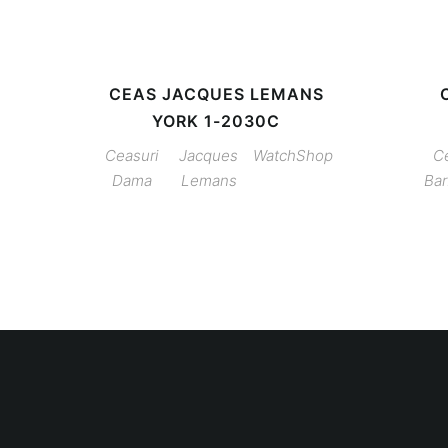
CEAS JACQUES LEMANS
YORK 1-2030C
Ceasuri
Jacques
WatchShop
Ce
Dama
Lemans
Bar