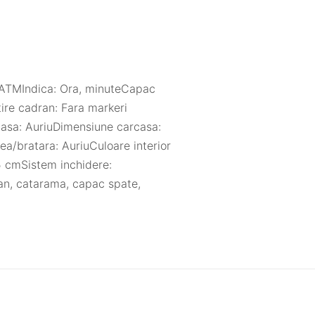
3 ATMIndica: Ora, minuteCapac
tire cadran: Fara markeri
casa: AuriuDimensiune carcasa:
a/bratara: AuriuCuloare interior
5 cmSistem inchidere:
ran, catarama, capac spate,