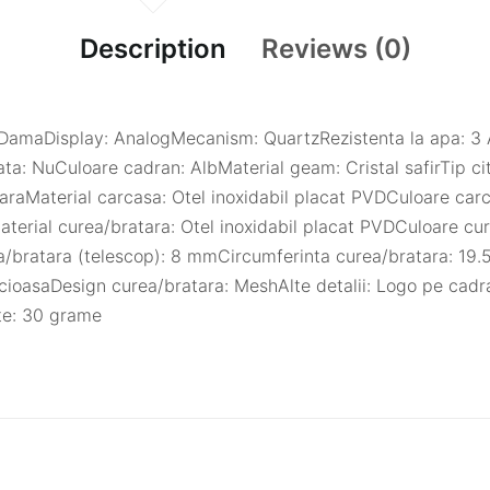
Description
Reviews (0)
p: DamaDisplay: AnalogMecanism: QuartzRezistenta la apa: 
ta: NuCuloare cadran: AlbMaterial geam: Cristal safirTip ci
araMaterial carcasa: Otel inoxidabil placat PVDCuloare car
ial curea/bratara: Otel inoxidabil placat PVDCuloare cure
a/bratara (telescop): 8 mmCircumferinta curea/bratara: 19.
ucioasaDesign curea/bratara: MeshAlte detalii: Logo pe cad
te: 30 grame