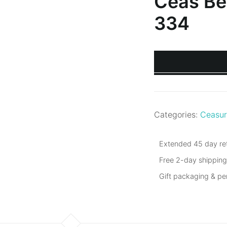
Ceas Be
334
Categories:
Ceasur
Extended 45 day ret
Free 2-day shippin
Gift packaging & p