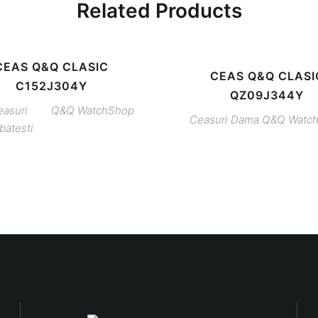
Related Products
CEAS Q&Q CLASIC
CEAS Q&Q CLASI
C152J304Y
QZ09J344Y
asuri
Q&Q
WatchShop
Ceasuri Dama
Q&Q
Watc
batesti