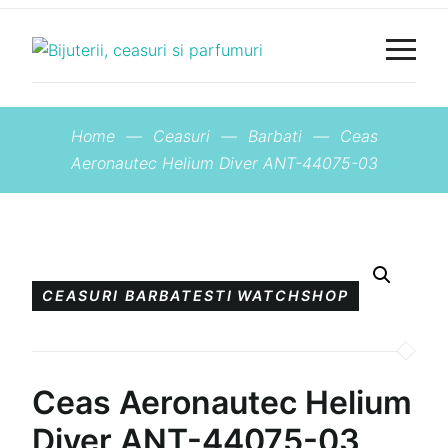
Home
—
Ceasuri
—
Barbati
—
Ceas
Aeronautec Helium Diver ANT-44075-03
CEASURI BARBATESTI
WATCHSHOP
Ceas Aeronautec Helium
Diver ANT-44075-03