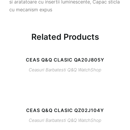
si aratatoare cu insertii luminescente, Capac sticla
cu mecanism expus
Related Products
CEAS Q&Q CLASIC QA20J805Y
Ceasuri Barbatesti
Q&Q
WatchShop
CEAS Q&Q CLASIC QZ02J104Y
Ceasuri Barbatesti
Q&Q
WatchShop