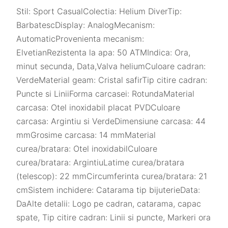
Stil: Sport CasualColectia: Helium DiverTip:
BarbatescDisplay: AnalogMecanism:
AutomaticProvenienta mecanism:
ElvetianRezistenta la apa: 50 ATMIndica: Ora,
minut secunda, Data,Valva heliumCuloare cadran:
VerdeMaterial geam: Cristal safirTip citire cadran:
Puncte si LiniiForma carcasei: RotundaMaterial
carcasa: Otel inoxidabil placat PVDCuloare
carcasa: Argintiu si VerdeDimensiune carcasa: 44
mmGrosime carcasa: 14 mmMaterial
curea/bratara: Otel inoxidabilCuloare
curea/bratara: ArgintiuLatime curea/bratara
(telescop): 22 mmCircumferinta curea/bratara: 21
cmSistem inchidere: Catarama tip bijuterieData:
DaAlte detalii: Logo pe cadran, catarama, capac
spate, Tip citire cadran: Linii si puncte, Markeri ora