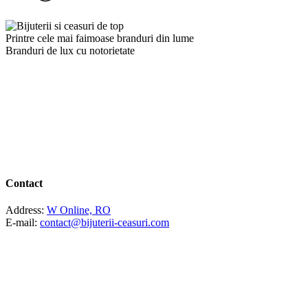
Printre cele mai faimoase branduri din lume
Branduri de lux cu notorietate
Contact
Address:
W Online, RO
E-mail:
contact@bijuterii-ceasuri.com