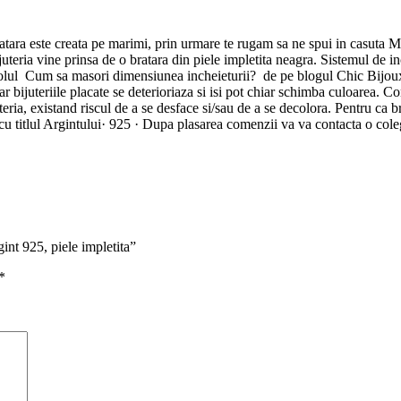
este creata pe marimi, prin urmare te rugam sa ne spui in casuta Mari
ria vine prinsa de o bratara din piele impletita neagra. Sistemul de inch
articolul Cum sa masori dimensiunea incheieturii? de pe blogul Chic B
ar bijuteriile placate se deterioriaza si isi pot chiar schimba culoarea. C
juteria, existand riscul de a se desface si/sau de a se decolora. Pentru c
 titlul Argintului· 925 · Dupa plasarea comenzii va va contacta o coleg
int 925, piele impletita”
*