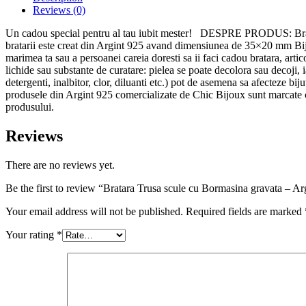
Reviews (0)
Un cadou special pentru al tau iubit mester! DESPRE PRODUS: Bratara 
bratarii este creat din Argint 925 avand dimensiunea de 35×20 mm Bijute
marimea ta sau a persoanei careia doresti sa ii faci cadou bratara, 
lichide sau substante de curatare: pielea se poate decolora sau decoji, i
detergenti, inalbitor, clor, diluanti etc.) pot de asemena sa afecteze bi
produsele din Argint 925 comercializate de Chic Bijoux sunt marcate cu
produsului.
Reviews
There are no reviews yet.
Be the first to review “Bratara Trusa scule cu Bormasina gravata – Arg
Your email address will not be published.
Required fields are marked
Your rating
*