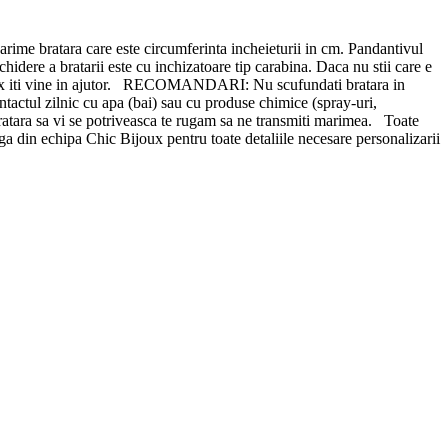
me bratara care este circumferinta incheieturii in cm. Pandantivul
idere a bratarii este cu inchizatoare tip carabina. Daca nu stii care e
ijoux iti vine in ajutor. RECOMANDARI: Nu scufundati bratara in
ontactul zilnic cu apa (bai) sau cu produse chimice (spray-uri,
a bratara sa vi se potriveasca te rugam sa ne transmiti marimea. Toate
a din echipa Chic Bijoux pentru toate detaliile necesare personalizarii