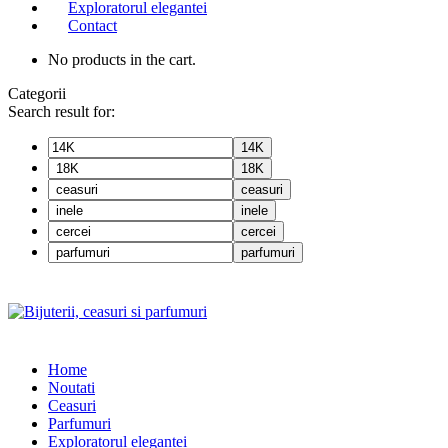
Exploratorul elegantei
Contact
No products in the cart.
Categorii
Search result for:
14K
18K
ceasuri
inele
cercei
parfumuri
Home
Noutati
Ceasuri
Parfumuri
Exploratorul eleganței