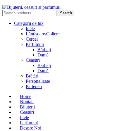
Search
Search
for:
Categorii de lux
Inele
Lănțișoare/Coliere
Cercei
Parfumuri
Bărbați
Damă
Ceasuri
Bărbați
Damă
Brățări
Personalizate
Parteneri
Home
Noutati
Bijuterii
Ceasuri
Inele
Parfumuri
Despre Noi