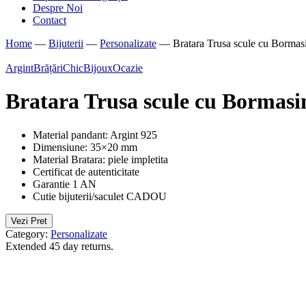
Despre Noi
Contact
Home
—
Bijuterii
—
Personalizate
—
Bratara Trusa scule cu Bormasin
Argint
Brățări
ChicBijoux
Ocazie
Bratara Trusa scule cu Bormasin
Material pandant: Argint 925
Dimensiune: 35×20 mm
Material Bratara: piele impletita
Certificat de autenticitate
Garantie 1 AN
Cutie bijuterii/saculet CADOU
Vezi Pret
Category:
Personalizate
Extended 45 day returns.