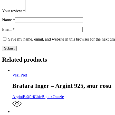
Your review
*
Name
*
Email
*
Save my name, email, and website in this browser for the next ti
Related products
Vezi Pret
Bratara Inger – Argint 925, snur rosu
Argint
Brățări
ChicBijoux
Ocazie