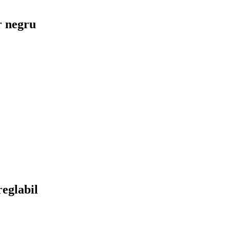
r negru
reglabil