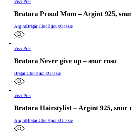
Vezi Pret
Bratara Proud Mom – Argint 925, snu
Argint
Brățări
ChicBijoux
Ocazie
Vezi Pret
Bratara Never give up – snur rosu
Brățări
ChicBijoux
Ocazie
Vezi Pret
Bratara Hairstylist – Argint 925, snur 
Argint
Brățări
ChicBijoux
Ocazie