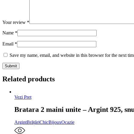
Your review
*
Name
*
Email
*
Save my name, email, and website in this browser for the next ti
Related products
Vezi Pret
Bratara 2 maini unite – Argint 925, sn
Argint
Brățări
ChicBijoux
Ocazie