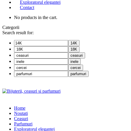
Exploratorul elegantei
Contact
No products in the cart.
Categorii
Search result for:
14K
18K
ceasuri
inele
cercei
parfumuri
Home
Noutati
Ceasuri
Parfumuri
Exploratorul eleganței