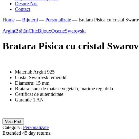
Despre Noi
Contact
Home
—
Bijuterii
—
Personalizate
—
Bratara Pisica cu cristal Swaro
Argint
Brățări
ChicBijoux
Ocazie
Swarovski
Bratara Pisica cu cristal Swarov
Material: Argint 925
Cristal Swarovski emerald
Diametru: 15 mm
Bratara: snur de matase vegetala, marime reglabila
Certificat de autenticitate
Garantie 1 AN
Vezi Pret
Category:
Personalizate
Extended 45 day returns.