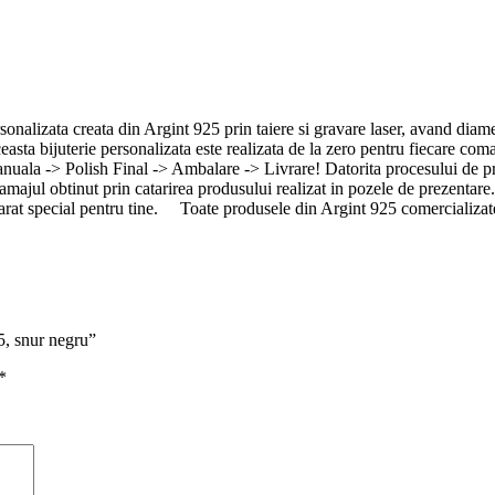
rsonalizata creata din Argint 925 prin taiere si gravare laser, avand dia
 bijuterie personalizata este realizata de la zero pentru fiecare coma
nuala -> Polish Final -> Ambalare -> Livrare! Datorita procesului de pro
 gramajul obtinut prin catarirea produsului realizat in pozele de prezenta
varat special pentru tine. Toate produsele din Argint 925 comercializat
25, snur negru”
*