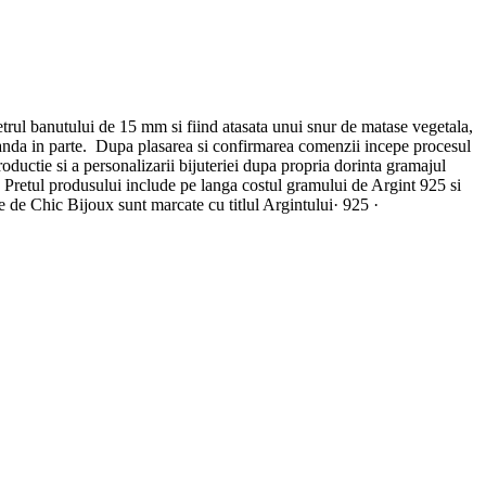
metrul banutului de 15 mm si fiind atasata unui snur de matase vegetala,
nda in parte. Dupa plasarea si confirmarea comenzii incepe procesul
ductie si a personalizarii bijuteriei dupa propria dorinta gramajul
re. Pretul produsului include pe langa costul gramului de Argint 925 si
e de Chic Bijoux sunt marcate cu titlul Argintului· 925 ·