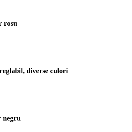
r rosu
eglabil, diverse culori
r negru