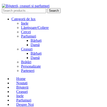
Search
Search
for:
Categorii de lux
Inele
Lănțișoare/Coliere
Cercei
Parfumuri
Bărbați
Damă
Ceasuri
Bărbați
Damă
Brățări
Personalizate
Parteneri
Home
Noutati
Bijuterii
Ceasuri
Inele
Parfumuri
Despre Noi