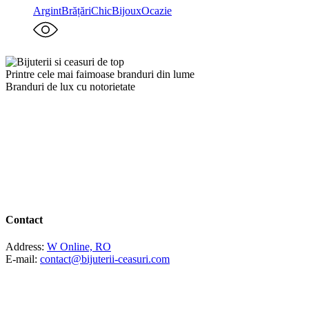
Argint
Brățări
ChicBijoux
Ocazie
Printre cele mai faimoase branduri din lume
Branduri de lux cu notorietate
Contact
Address:
W Online, RO
E-mail:
contact@bijuterii-ceasuri.com