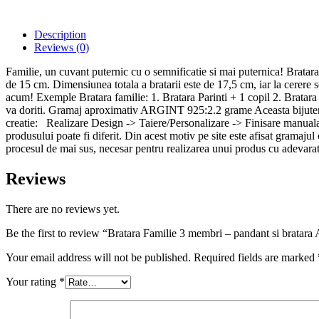
Description
Reviews (0)
Familie, un cuvant puternic cu o semnificatie si mai puternica! Bratara es
de 15 cm. Dimensiunea totala a bratarii este de 17,5 cm, iar la cerere
acum! Exemple Bratara familie: 1. Bratara Parinti + 1 copil 2. Bratara P
va doriti. Gramaj aproximativ ARGINT 925:2.2 grame Aceasta bijuterie
creatie: Realizare Design -> Taiere/Personalizare -> Finisare manuala -
produsului poate fi diferit. Din acest motiv pe site este afisat gramaju
procesul de mai sus, necesar pentru realizarea unui produs cu adevara
Reviews
There are no reviews yet.
Be the first to review “Bratara Familie 3 membri – pandant si bratara
Your email address will not be published.
Required fields are marked
Your rating
*