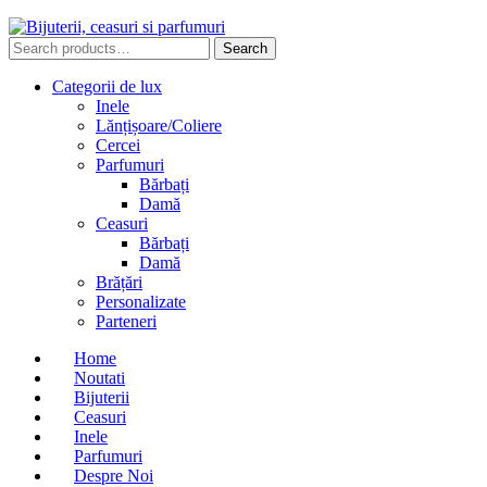
Search
Search
for:
Categorii de lux
Inele
Lănțișoare/Coliere
Cercei
Parfumuri
Bărbați
Damă
Ceasuri
Bărbați
Damă
Brățări
Personalizate
Parteneri
Home
Noutati
Bijuterii
Ceasuri
Inele
Parfumuri
Despre Noi