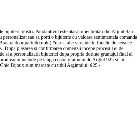
e bijutierii nostri. Pandantivul este atasat unei bratari din Argint 925
u personalizat sau sa porti o bijuterie cu valoare sentimentala comanda
ratara doar parinti(cuplu) *dar si alte variante in functie de ceea ce
e. Dupa plasarea si confirmarea comenzii incepe procesul ei de
si a personalizarii bijuteriei dupa propria dorinta gramajul final al
l produsului include pe langa costul gramului de Argint 925 si tot
 Chic Bijoux sunt marcate cu titlul Argintului· 925 ·