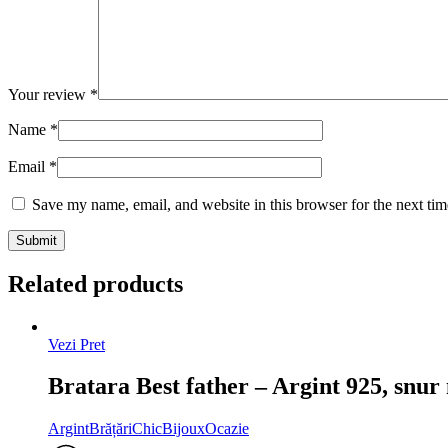
Your review
*
Name
*
Email
*
Save my name, email, and website in this browser for the next ti
Related products
Vezi Pret
Bratara Best father – Argint 925, snur
Argint
Brățări
ChicBijoux
Ocazie