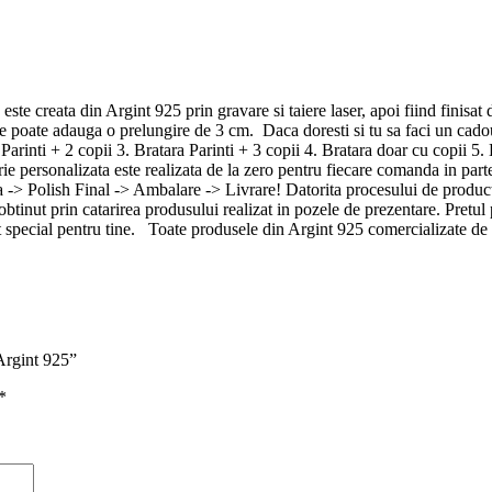
te creata din Argint 925 prin gravare si taiere laser, apoi fiind finisat d
 se poate adauga o prelungire de 3 cm. Daca doresti si tu sa faci un cado
arinti + 2 copii 3. Bratara Parinti + 3 copii 4. Bratara doar cu copii 5. B
 personalizata este realizata de la zero pentru fiecare comanda in part
> Polish Final -> Ambalare -> Livrare! Datorita procesului de productie 
l obtinut prin catarirea produsului realizat in pozele de prezentare. Pretu
t special pentru tine. Toate produsele din Argint 925 comercializate de
 Argint 925”
*