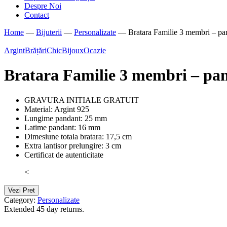
Despre Noi
Contact
Home
—
Bijuterii
—
Personalizate
—
Bratara Familie 3 membri – pan
Argint
Brățări
ChicBijoux
Ocazie
Bratara Familie 3 membri – pan
GRAVURA INITIALE GRATUIT
Material: Argint 925
Lungime pandant: 25 mm
Latime pandant: 16 mm
Dimesiune totala bratara: 17,5 cm
Extra lantisor prelungire: 3 cm
Certificat de autenticitate
<
Vezi Pret
Category:
Personalizate
Extended 45 day returns.