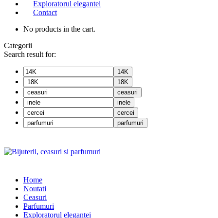
Exploratorul elegantei
Contact
No products in the cart.
Categorii
Search result for:
14K
18K
ceasuri
inele
cercei
parfumuri
Home
Noutati
Ceasuri
Parfumuri
Exploratorul eleganței