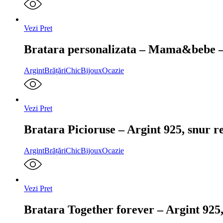
Vezi Pret
Bratara personalizata – Mama&bebe – A
Argint
Brățări
ChicBijoux
Ocazie
Vezi Pret
Bratara Picioruse – Argint 925, snur re
Argint
Brățări
ChicBijoux
Ocazie
Vezi Pret
Bratara Together forever – Argint 925,