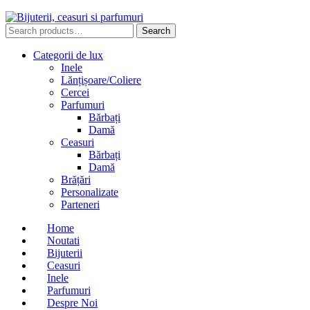
Search
Search
for:
Categorii de lux
Inele
Lănțișoare/Coliere
Cercei
Parfumuri
Bărbați
Damă
Ceasuri
Bărbați
Damă
Brățări
Personalizate
Parteneri
Home
Noutati
Bijuterii
Ceasuri
Inele
Parfumuri
Despre Noi