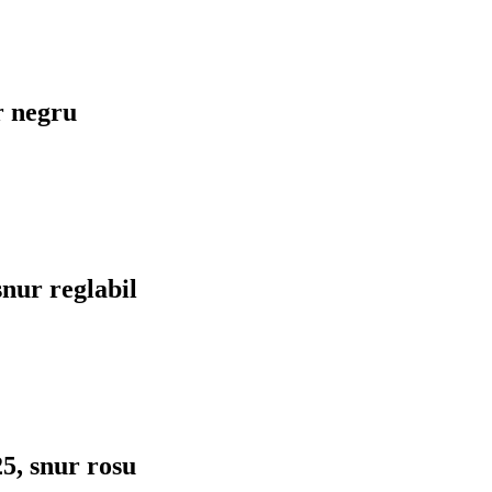
r negru
snur reglabil
5, snur rosu