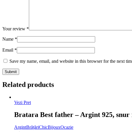
Your review
*
Name
*
Email
*
Save my name, email, and website in this browser for the next ti
Related products
Vezi Pret
Bratara Best father – Argint 925, snur
Argint
Brățări
ChicBijoux
Ocazie