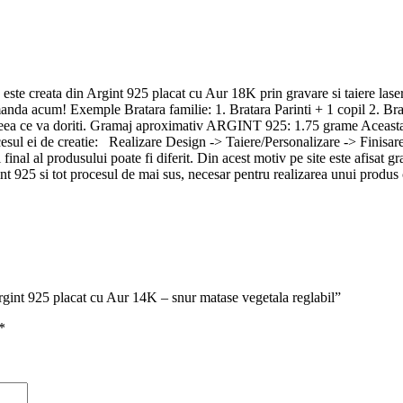
ste creata din Argint 925 placat cu Aur 18K prin gravare si taiere laser, a
anda acum! Exemple Bratara familie: 1. Bratara Parinti + 1 copil 2. Brata
e ceea ce va doriti. Gramaj aproximativ ARGINT 925: 1.75 grame Aceasta b
sul ei de creatie: Realizare Design -> Taiere/Personalizare -> Finisar
final al produsului poate fi diferit. Din acest motiv pe site este afisat g
nt 925 si tot procesul de mai sus, necesar pentru realizarea unui produ
·
rgint 925 placat cu Aur 14K – snur matase vegetala reglabil”
*