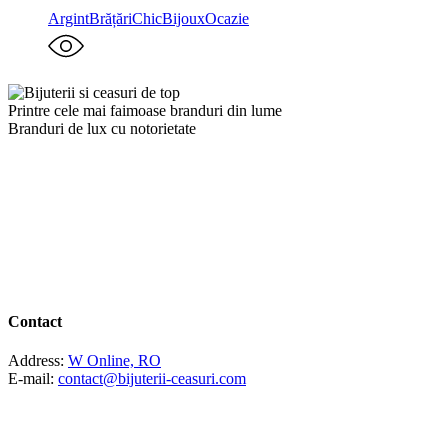
Argint
Brățări
ChicBijoux
Ocazie
Printre cele mai faimoase branduri din lume
Branduri de lux cu notorietate
Contact
Address:
W Online, RO
E-mail:
contact@bijuterii-ceasuri.com