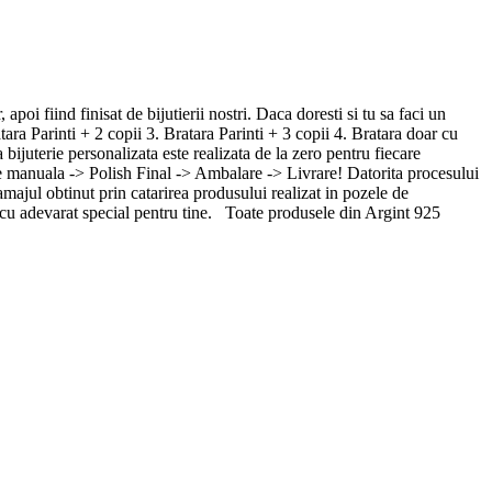
poi fiind finisat de bijutierii nostri. Daca doresti si tu sa faci un
ra Parinti + 2 copii 3. Bratara Parinti + 3 copii 4. Bratara doar cu
ijuterie personalizata este realizata de la zero pentru fiecare
e manuala -> Polish Final -> Ambalare -> Livrare! Datorita procesului
ramajul obtinut prin catarirea produsului realizat in pozele de
s cu adevarat special pentru tine. Toate produsele din Argint 925