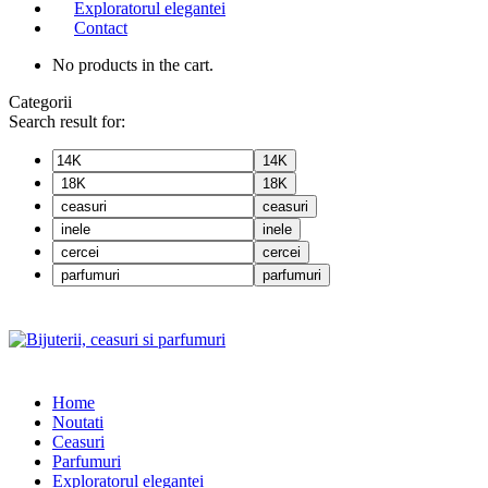
Exploratorul elegantei
Contact
No products in the cart.
Categorii
Search result for:
14K
18K
ceasuri
inele
cercei
parfumuri
Home
Noutati
Ceasuri
Parfumuri
Exploratorul eleganței