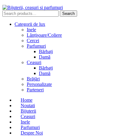
Search
Search
for:
Categorii de lux
Inele
Lănțișoare/Coliere
Cercei
Parfumuri
Bărbați
Damă
Ceasuri
Bărbați
Damă
Brățări
Personalizate
Parteneri
Home
Noutati
Bijuterii
Ceasuri
Inele
Parfumuri
Despre Noi