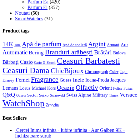
Parfum Ea
(420)
Parfum El
(357)
Noutati
(50)
SmartWatches
(31)
Product tags
Apă de parfum
Argint
14K
Aur
Apă de toaletă
Armani
18K
Branduri arăbești
Brățări
Automatic
Bering
Bulova
Ceasuri Barbatesti
Casio
Bărbați
Casio G-Shock
Ceasuri Dama
ChicBijoux
Chronograph
Colier
Copii
Fragrance
Femei
Inele
Guess
Ioana-Preda
Jacques
Disney
Olfactiv
Ocazie
Lemans
Orient
Lorus
Michael Kors
Police
Pulsar
Q&Q
Versace
Swiss Alpine Military
Sector
Seiko
Quartz
Swarovski
Timex
WatchShop
Zeppelin
Best Sellers
Cercei Inima infinita - Iubire infinita - Aur Galben 9K -
Inchizatoare surub