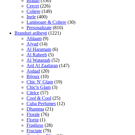
Bratari
(350)
Cercei
(226)
Coliere
(149)
Inele
(400)
Lantisoare & Coliere
(30)
Personalizate
(810)
Branduri arăbești
(1221)
Ahlaam
(9)
Ajyad
(14)
Al Haramain
(6)
Al Raheeb
(5)
Al Wataniah
(52)
Ard Al Zaafaran
(147)
Asdaaf
(20)
Bijoux
(10)
Chic N' Glam
(19)
Chic'n Glam
(3)
Citrice
(57)
Cool & Cool
(25)
Cuba Perfumes
(12)
Dhamma
(21)
Florale
(76)
Florist
(1)
Fragluxe
(28)
Fructate
(79)