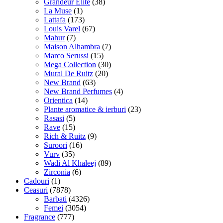
Grandeur Elite
(38)
La Muse
(1)
Lattafa
(173)
Louis Varel
(67)
Mahur
(7)
Maison Alhambra
(7)
Marco Serussi
(15)
Mega Collection
(30)
Mural De Ruitz
(20)
New Brand
(63)
New Brand Perfumes
(4)
Orientica
(14)
Plante aromatice & ierburi
(23)
Rasasi
(5)
Rave
(15)
Rich & Ruitz
(9)
Suroori
(16)
Vurv
(35)
Wadi Al Khaleej
(89)
Zirconia
(6)
Cadouri
(1)
Ceasuri
(7878)
Barbati
(4326)
Femei
(3054)
Fragrance
(777)