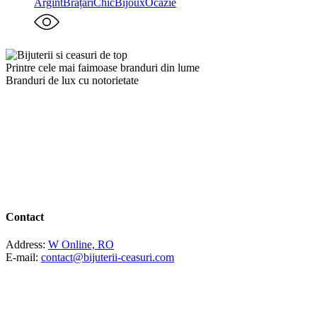
Argint
Brățări
ChicBijoux
Ocazie
Printre cele mai faimoase branduri din lume
Branduri de lux cu notorietate
Contact
Address:
W Online, RO
E-mail:
contact@bijuterii-ceasuri.com