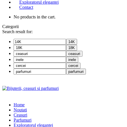
Exploratorul elegantei
Contact
No products in the cart.
Categorii
Search result for:
14K
18K
ceasuri
inele
cercei
parfumuri
Home
Noutati
Ceasuri
Parfumuri
Exploratorul eleganței