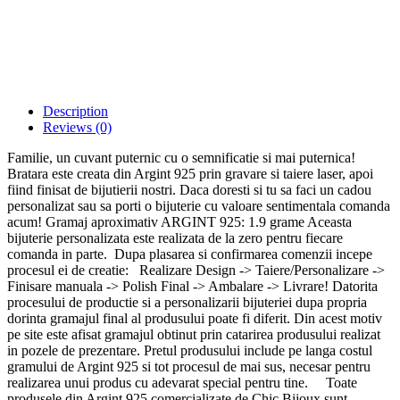
Description
Reviews (0)
Familie, un cuvant puternic cu o semnificatie si mai puternica!
Bratara este creata din Argint 925 prin gravare si taiere laser, apoi
fiind finisat de bijutierii nostri. Daca doresti si tu sa faci un cadou
personalizat sau sa porti o bijuterie cu valoare sentimentala comanda
acum! Gramaj aproximativ ARGINT 925: 1.9 grame Aceasta
bijuterie personalizata este realizata de la zero pentru fiecare
comanda in parte. Dupa plasarea si confirmarea comenzii incepe
procesul ei de creatie: Realizare Design -> Taiere/Personalizare ->
Finisare manuala -> Polish Final -> Ambalare -> Livrare! Datorita
procesului de productie si a personalizarii bijuteriei dupa propria
dorinta gramajul final al produsului poate fi diferit. Din acest motiv
pe site este afisat gramajul obtinut prin catarirea produsului realizat
in pozele de prezentare. Pretul produsului include pe langa costul
gramului de Argint 925 si tot procesul de mai sus, necesar pentru
realizarea unui produs cu adevarat special pentru tine. Toate
produsele din Argint 925 comercializate de Chic Bijoux sunt