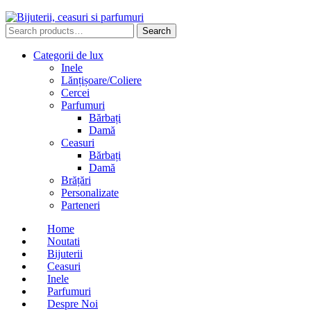
Search
Search
for:
Categorii de lux
Inele
Lănțișoare/Coliere
Cercei
Parfumuri
Bărbați
Damă
Ceasuri
Bărbați
Damă
Brățări
Personalizate
Parteneri
Home
Noutati
Bijuterii
Ceasuri
Inele
Parfumuri
Despre Noi