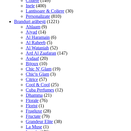
Coliere
(149)
Inele
(400)
Lantisoare & Coliere
(30)
Personalizate
(810)
Branduri arăbești
(1221)
Ahlaam
(9)
Ajyad
(14)
Al Haramain
(6)
Al Raheeb
(5)
Al Wataniah
(52)
Ard Al Zaafaran
(147)
Asdaaf
(20)
Bijoux
(10)
Chic N' Glam
(19)
Chic'n Glam
(3)
Citrice
(57)
Cool & Cool
(25)
Cuba Perfumes
(12)
Dhamma
(21)
Florale
(76)
Florist
(1)
Fragluxe
(28)
Fructate
(79)
Grandeur Elite
(38)
La Muse
(1)