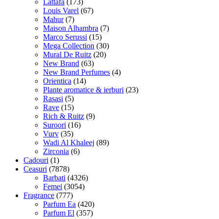
Lattafa
(173)
Louis Varel
(67)
Mahur
(7)
Maison Alhambra
(7)
Marco Serussi
(15)
Mega Collection
(30)
Mural De Ruitz
(20)
New Brand
(63)
New Brand Perfumes
(4)
Orientica
(14)
Plante aromatice & ierburi
(23)
Rasasi
(5)
Rave
(15)
Rich & Ruitz
(9)
Suroori
(16)
Vurv
(35)
Wadi Al Khaleej
(89)
Zirconia
(6)
Cadouri
(1)
Ceasuri
(7878)
Barbati
(4326)
Femei
(3054)
Fragrance
(777)
Parfum Ea
(420)
Parfum El
(357)