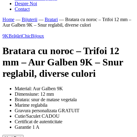
Despre Noi
Contact
Home
—
Bijuterii
—
Bratari
—
Bratara cu noroc – Trifoi 12 mm –
Aur Galben 9K – Snur reglabil, diverse culori
9K
Brățări
ChicBijoux
Bratara cu noroc – Trifoi 12
mm – Aur Galben 9K – Snur
reglabil, diverse culori
Material: Aur Galben 9K
Dimensiune: 12 mm
Bratara: snur de matase vegetala
Marime reglabila
Gravura personalizata GRATUIT
Cutie/Saculet CADOU
Certificat de autenticitate
Garantie 1 A