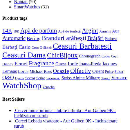
Noutati
(50)
SmartWatches
(31)
Product tags
Apă de parfum
Argint
14K
Aur
Apă de toaletă
Armani
18K
Branduri arăbești
Brățări
Automatic
Bering
Bulova
Ceasuri Barbatesti
Casio
Bărbați
Casio G-Shock
Ceasuri Dama
ChicBijoux
Chronograph
Colier
Copii
Fragrance
Femei
Inele
Guess
Ioana-Preda
Jacques
Disney
Olfactiv
Ocazie
Lemans
Orient
Lorus
Michael Kors
Police
Pulsar
Q&Q
Versace
Swiss Alpine Military
Sector
Seiko
Quartz
Swarovski
Timex
WatchShop
Zeppelin
Best Sellers
Cercei Inima infinita - Iubire infinita - Aur Galben 9K -
Inchizatoare surub
Cercei Lebada visatoare - Aur Galben 9K - Inchizatoare
surub