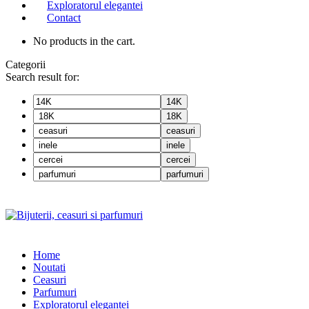
Exploratorul elegantei
Contact
No products in the cart.
Categorii
Search result for:
14K
18K
ceasuri
inele
cercei
parfumuri
Home
Noutati
Ceasuri
Parfumuri
Exploratorul eleganței