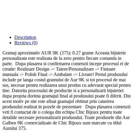
Description
Reviews (0)
Gramaj aproximativ AUR 9K (375): 0.27 grame Aceasta bijuterie
personalizata este realizata de la zero pentru fiecare comanda in
parte. Dupa plasarea si confirmarea comenzii incepe procesul ei de
creatie: Realizare Design -> Taiere/Personalizare -> Finisare
manuala -> Polish Final -> Ambalare -> Livrare! Pretul produsului
include pe langa costul gramului de Aur 9K si tot procesul de mai
sus, necesar pentru realizarea unui produs cu adevarat special pentru
tine. Datorita procesului de productie si a personalizarii bijuteriei
dupa propria dorinta gramajul final al produsului poate fi diferit. Din
acest motiv pe site este afisat gramajul obtinut prin catarirea
produsului realizat in pozele de prezentare Dupa plasarea comenzii
veti fi contactat de o colega din echipa Chic Bijoux pentru toate
detaliile necesare personalizarii produsului. Toate produsele din Aur
Galben 9K comercializate de Chic Bijoux sunt marcate cu titlul
Aurului 375.