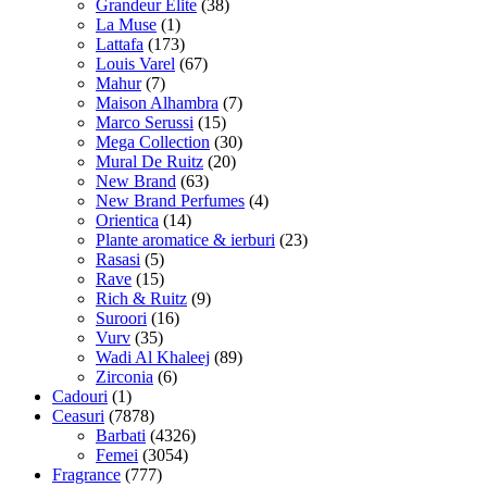
Grandeur Elite
(38)
La Muse
(1)
Lattafa
(173)
Louis Varel
(67)
Mahur
(7)
Maison Alhambra
(7)
Marco Serussi
(15)
Mega Collection
(30)
Mural De Ruitz
(20)
New Brand
(63)
New Brand Perfumes
(4)
Orientica
(14)
Plante aromatice & ierburi
(23)
Rasasi
(5)
Rave
(15)
Rich & Ruitz
(9)
Suroori
(16)
Vurv
(35)
Wadi Al Khaleej
(89)
Zirconia
(6)
Cadouri
(1)
Ceasuri
(7878)
Barbati
(4326)
Femei
(3054)
Fragrance
(777)