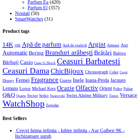
Parfum Ea
(420)
Parfum El
(357)
Noutati
(50)
SmartWatches
(31)
Product tags
Apă de parfum
Argint
14K
Aur
Apă de toaletă
Armani
18K
Branduri arăbești
Brățări
Automatic
Bering
Bulova
Ceasuri Barbatesti
Casio
Bărbați
Casio G-Shock
Ceasuri Dama
ChicBijoux
Chronograph
Colier
Copii
Fragrance
Femei
Inele
Guess
Ioana-Preda
Jacques
Disney
Olfactiv
Ocazie
Lemans
Orient
Lorus
Michael Kors
Police
Pulsar
Q&Q
Versace
Swiss Alpine Military
Sector
Seiko
Quartz
Swarovski
Timex
WatchShop
Zeppelin
Best Sellers
Cercei Inima infinita - Iubire infinita - Aur Galben 9K -
Inchizatoare surub