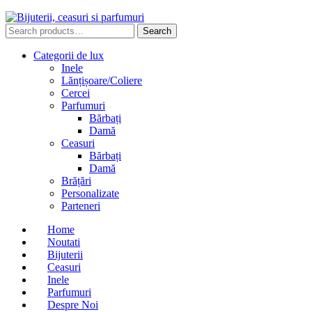
Search
Search
for:
Categorii de lux
Inele
Lănțișoare/Coliere
Cercei
Parfumuri
Bărbați
Damă
Ceasuri
Bărbați
Damă
Brățări
Personalizate
Parteneri
Home
Noutati
Bijuterii
Ceasuri
Inele
Parfumuri
Despre Noi