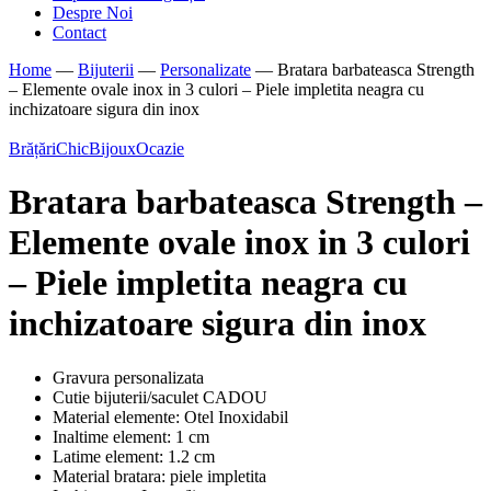
Despre Noi
Contact
Home
—
Bijuterii
—
Personalizate
—
Bratara barbateasca Strength
– Elemente ovale inox in 3 culori – Piele impletita neagra cu
inchizatoare sigura din inox
Brățări
ChicBijoux
Ocazie
Bratara barbateasca Strength –
Elemente ovale inox in 3 culori
– Piele impletita neagra cu
inchizatoare sigura din inox
Gravura personalizata
Cutie bijuterii/saculet CADOU
Material elemente: Otel Inoxidabil
Inaltime element: 1 cm
Latime element: 1.2 cm
Material bratara: piele impletita