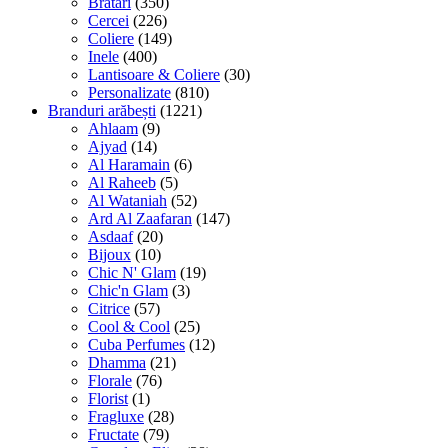
Bratari
(350)
Cercei
(226)
Coliere
(149)
Inele
(400)
Lantisoare & Coliere
(30)
Personalizate
(810)
Branduri arăbești
(1221)
Ahlaam
(9)
Ajyad
(14)
Al Haramain
(6)
Al Raheeb
(5)
Al Wataniah
(52)
Ard Al Zaafaran
(147)
Asdaaf
(20)
Bijoux
(10)
Chic N' Glam
(19)
Chic'n Glam
(3)
Citrice
(57)
Cool & Cool
(25)
Cuba Perfumes
(12)
Dhamma
(21)
Florale
(76)
Florist
(1)
Fragluxe
(28)
Fructate
(79)