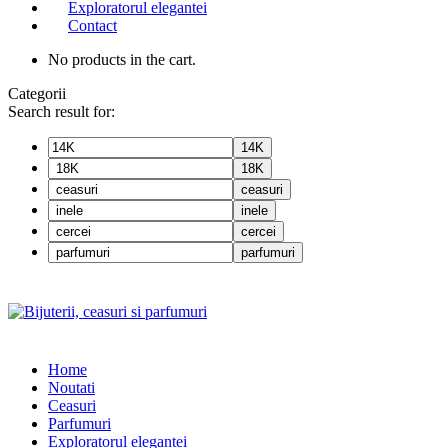
Exploratorul elegantei
Contact
No products in the cart.
Categorii
Search result for:
14K
18K
ceasuri
inele
cercei
parfumuri
Home
Noutati
Ceasuri
Parfumuri
Exploratorul eleganței