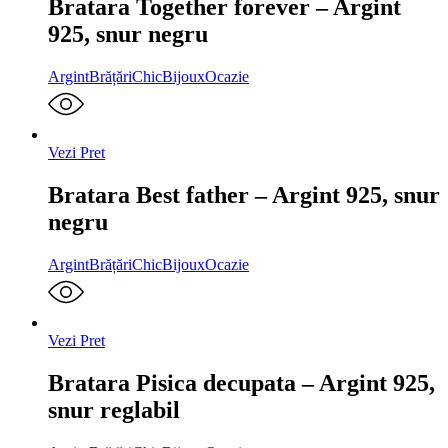
Bratara Together forever – Argint
925, snur negru
Argint
Brățări
ChicBijoux
Ocazie
Vezi Pret
Bratara Best father – Argint 925, snur
negru
Argint
Brățări
ChicBijoux
Ocazie
Vezi Pret
Bratara Pisica decupata – Argint 925,
snur reglabil