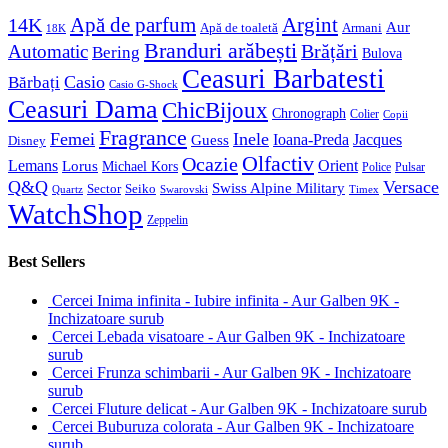
Apă de parfum
Argint
14K
Aur
Apă de toaletă
Armani
18K
Branduri arăbești
Brățări
Automatic
Bering
Bulova
Ceasuri Barbatesti
Casio
Bărbați
Casio G-Shock
Ceasuri Dama
ChicBijoux
Chronograph
Colier
Copii
Fragrance
Femei
Inele
Guess
Ioana-Preda
Jacques
Disney
Olfactiv
Ocazie
Lemans
Orient
Lorus
Michael Kors
Police
Pulsar
Q&Q
Versace
Swiss Alpine Military
Sector
Seiko
Quartz
Swarovski
Timex
WatchShop
Zeppelin
Best Sellers
Cercei Inima infinita - Iubire infinita - Aur Galben 9K -
Inchizatoare surub
Cercei Lebada visatoare - Aur Galben 9K - Inchizatoare
surub
Cercei Frunza schimbarii - Aur Galben 9K - Inchizatoare
surub
Cercei Fluture delicat - Aur Galben 9K - Inchizatoare surub
Cercei Buburuza colorata - Aur Galben 9K - Inchizatoare
surub