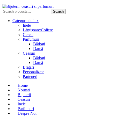
Search
Search
for:
Categorii de lux
Inele
Lănțișoare/Coliere
Cercei
Parfumuri
Bărbați
Damă
Ceasuri
Bărbați
Damă
Brățări
Personalizate
Parteneri
Home
Noutati
Bijuterii
Ceasuri
Inele
Parfumuri
Despre Noi