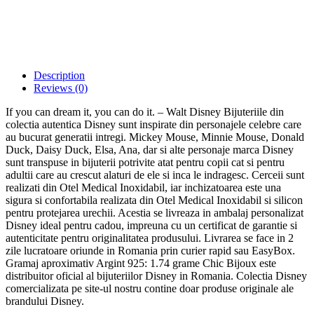
Description
Reviews (0)
If you can dream it, you can do it. – Walt Disney Bijuteriile din
colectia autentica Disney sunt inspirate din personajele celebre care
au bucurat generatii intregi. Mickey Mouse, Minnie Mouse, Donald
Duck, Daisy Duck, Elsa, Ana, dar si alte personaje marca Disney
sunt transpuse in bijuterii potrivite atat pentru copii cat si pentru
adultii care au crescut alaturi de ele si inca le indragesc. Cerceii sunt
realizati din Otel Medical Inoxidabil, iar inchizatoarea este una
sigura si confortabila realizata din Otel Medical Inoxidabil si silicon
pentru protejarea urechii. Acestia se livreaza in ambalaj personalizat
Disney ideal pentru cadou, impreuna cu un certificat de garantie si
autenticitate pentru originalitatea produsului. Livrarea se face in 2
zile lucratoare oriunde in Romania prin curier rapid sau EasyBox.
Gramaj aproximativ Argint 925: 1.74 grame Chic Bijoux este
distribuitor oficial al bijuteriilor Disney in Romania. Colectia Disney
comercializata pe site-ul nostru contine doar produse originale ale
brandului Disney.