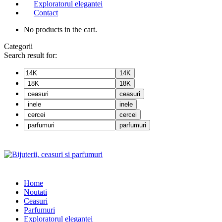
Exploratorul elegantei
Contact
No products in the cart.
Categorii
Search result for:
14K
18K
ceasuri
inele
cercei
parfumuri
Home
Noutati
Ceasuri
Parfumuri
Exploratorul eleganței