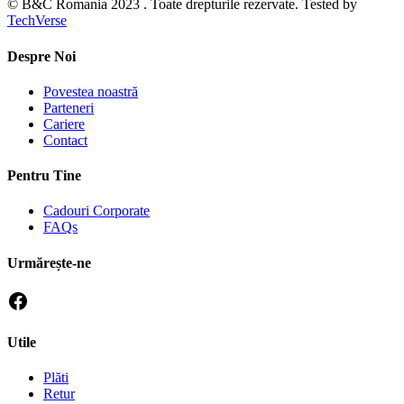
© B&C Romania 2023 . Toate drepturile rezervate. Tested by
TechVerse
Despre Noi
Povestea noastră
Parteneri
Cariere
Contact
Pentru Tine
Cadouri Corporate
FAQs
Urmărește-ne
Utile
Plăti
Retur