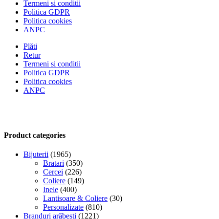
Termeni si conditii
Politica GDPR
Politica cookies
ANPC
Plăti
Retur
Termeni si conditii
Politica GDPR
Politica cookies
ANPC
Product categories
Bijuterii
(1965)
Bratari
(350)
Cercei
(226)
Coliere
(149)
Inele
(400)
Lantisoare & Coliere
(30)
Personalizate
(810)
Branduri arăbești
(1221)