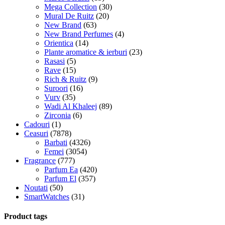
Mega Collection
(30)
Mural De Ruitz
(20)
New Brand
(63)
New Brand Perfumes
(4)
Orientica
(14)
Plante aromatice & ierburi
(23)
Rasasi
(5)
Rave
(15)
Rich & Ruitz
(9)
Suroori
(16)
Vurv
(35)
Wadi Al Khaleej
(89)
Zirconia
(6)
Cadouri
(1)
Ceasuri
(7878)
Barbati
(4326)
Femei
(3054)
Fragrance
(777)
Parfum Ea
(420)
Parfum El
(357)
Noutati
(50)
SmartWatches
(31)
Product tags