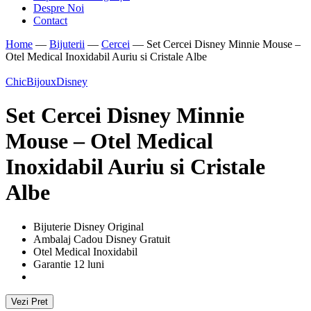
Despre Noi
Contact
Home
—
Bijuterii
—
Cercei
—
Set Cercei Disney Minnie Mouse –
Otel Medical Inoxidabil Auriu si Cristale Albe
ChicBijoux
Disney
Set Cercei Disney Minnie
Mouse – Otel Medical
Inoxidabil Auriu si Cristale
Albe
Bijuterie Disney Original
Ambalaj Cadou Disney Gratuit
Otel Medical Inoxidabil
Garantie 12 luni
Vezi Pret