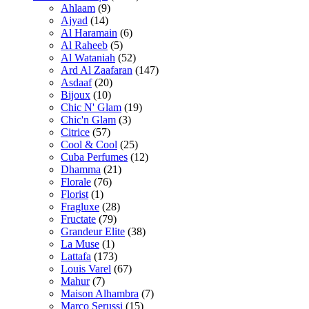
Ahlaam
(9)
Ajyad
(14)
Al Haramain
(6)
Al Raheeb
(5)
Al Wataniah
(52)
Ard Al Zaafaran
(147)
Asdaaf
(20)
Bijoux
(10)
Chic N' Glam
(19)
Chic'n Glam
(3)
Citrice
(57)
Cool & Cool
(25)
Cuba Perfumes
(12)
Dhamma
(21)
Florale
(76)
Florist
(1)
Fragluxe
(28)
Fructate
(79)
Grandeur Elite
(38)
La Muse
(1)
Lattafa
(173)
Louis Varel
(67)
Mahur
(7)
Maison Alhambra
(7)
Marco Serussi
(15)