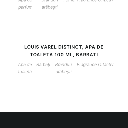
parfum
arăbești
LOUIS VAREL DISTINCT, APA DE
TOALETA 100 ML, BARBATI
Apă de
Bărbați
Branduri
Fragrance
Olfactiv
toaletă
arăbești