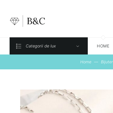
Categorii de lux
HOME
Home
—
Bijuter