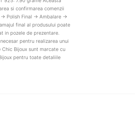
INT 925: 7.90 grame Aceasta
sarea si confirmarea comenzii
-> Polish Final -> Ambalare ->
ramajul final al produsului poate
zat in pozele de prezentare.
 necesar pentru realizarea unui
 Chic Bijoux sunt marcate cu
ijoux pentru toate detaliile