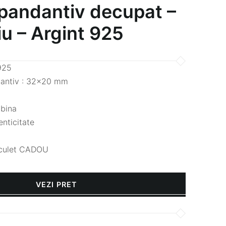
 pandantiv decupat –
fiu – Argint 925
 925
antiv : 32×20 mm
abina
enticitate
saculet CADOU
VEZI PRET