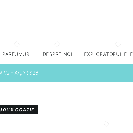
PARFUMURI
DESPRE NOI
EXPLORATORUL EL
 fiu – Argint 925
IJOUX
OCAZIE