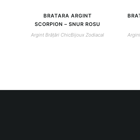
BRATARA ARGINT
BRA
SCORPION – SNUR ROSU
Argint
Brățări
ChicBijoux
Zodiacal
Argin