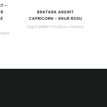
T –
UR
BRATARA ARGINT
SE
CAPRICORN – SNUR ROSU
Argint
Brățări
ChicBijoux
Zodiacal
cazie