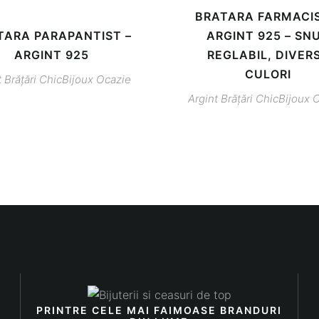
BRATARA FARMACIS
TARA PARAPANTIST –
ARGINT 925 – SN
ARGINT 925
REGLABIL, DIVER
CULORI
t
Brățări
ChicBijoux
Ocazie
Argint
Brățări
ChicBijoux
O
PRINTRE CELE MAI FAIMOASE BRANDURI