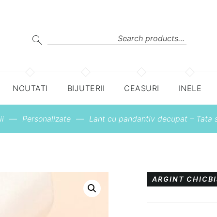
Search
for:
SEARCH
NOUTATI
BIJUTERII
CEASURI
INELE
ii
—
Personalizate
—
Lant cu pandantiv decupat – Tata si
ARGINT
CHICB