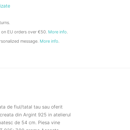
izate
urns.
g on EU orders over €50.
More info
.
ersonalized message.
More info
.
 de fiul/tatal tau sau oferit
e creata din Argint 925 in atelierul
batesc de 54 cm. Piesa vine