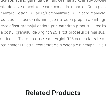
tenticitate, avand garantia de 1 an. Gramaj aproximativ ARG
lizata de la zero pentru fiecare comanda in parte. Dupa pla
ealizare Design -> Taiere/Personalizare -> Finisare manuala 
roductie si a personalizarii bijuteriei dupa propria dorinta g
e este afisat gramajul obtinut prin catarirea produsului reali
ga costul gramului de Argint 925 si tot procesul de mai sus,
ru tine. Toate produsele din Argint 925 comercializate de
sarea comenzii veti fi contactat de o colega din echipa Chic B
ui.
Related Products