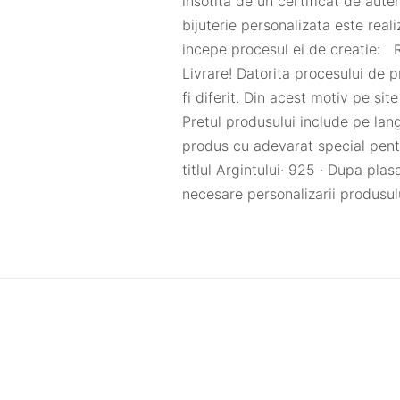
insotita de un certificat de au
bijuterie personalizata este rea
incepe procesul ei de creatie: R
Livrare! Datorita procesului de p
fi diferit. Din acest motiv pe sit
Pretul produsului include pe lan
produs cu adevarat special pent
titlul Argintului· 925 · Dupa pla
necesare personalizarii produsul