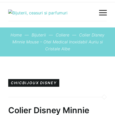
Home
—
Bijuterii
—
Coliere
—
Colier Disney
Minnie Mouse – Otel Medical Inoxidabil Auriu si
Cristale Albe
CHICBIJOUX
DISNEY
Colier Disney Minnie