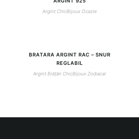
ARGINT 925
Argint
ChicBijoux
Ocazie
BRATARA ARGINT RAC – SNUR
REGLABIL
Argint
Brățări
ChicBijoux
Zodiacal