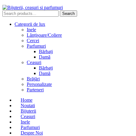
Search
Search
for:
Categorii de lux
Inele
Lănțișoare/Coliere
Cercei
Parfumuri
Bărbați
Damă
Ceasuri
Bărbați
Damă
Brățări
Personalizate
Parteneri
Home
Noutati
Bijuterii
Ceasuri
Inele
Parfumuri
Despre Noi