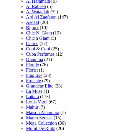
Al Haramain
(6)
Al Raheeb
(5)
Al Wataniah
(52)
Ard Al Zaafaran
(147)
Asdaaf
(20)
Bijoux
(10)
Chic N' Glam
(19)
Chic'n Glam
(3)
Citrice
(57)
Cool & Cool
(25)
Cuba Perfumes
(12)
Dhamma
(21)
Florale
(76)
Florist
(1)
Fragluxe
(28)
Fructate
(79)
Grandeur Elite
(38)
La Muse
(1)
Lattafa
(173)
Louis Varel
(67)
Mahur
(7)
Maison Alhambra
(7)
Marco Serussi
(15)
Mega Collection
(30)
Mural De Ruitz
(20)