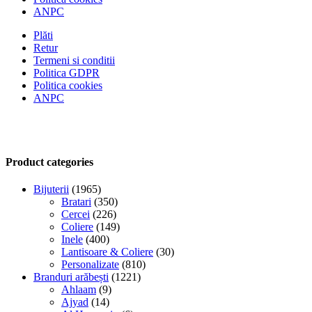
ANPC
Plăti
Retur
Termeni si conditii
Politica GDPR
Politica cookies
ANPC
Product categories
Bijuterii
(1965)
Bratari
(350)
Cercei
(226)
Coliere
(149)
Inele
(400)
Lantisoare & Coliere
(30)
Personalizate
(810)
Branduri arăbești
(1221)
Ahlaam
(9)
Ajyad
(14)