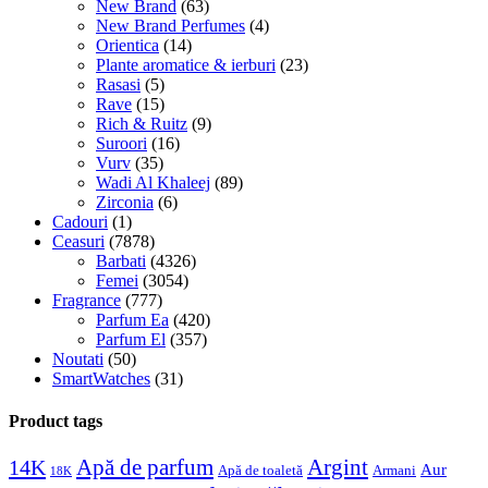
New Brand
(63)
New Brand Perfumes
(4)
Orientica
(14)
Plante aromatice & ierburi
(23)
Rasasi
(5)
Rave
(15)
Rich & Ruitz
(9)
Suroori
(16)
Vurv
(35)
Wadi Al Khaleej
(89)
Zirconia
(6)
Cadouri
(1)
Ceasuri
(7878)
Barbati
(4326)
Femei
(3054)
Fragrance
(777)
Parfum Ea
(420)
Parfum El
(357)
Noutati
(50)
SmartWatches
(31)
Product tags
Apă de parfum
Argint
14K
Aur
Apă de toaletă
Armani
18K