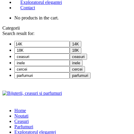
Exploratorul elegantei
Contact
No products in the cart.
Categorii
Search result for:
14K
18K
ceasuri
inele
cercei
parfumuri
Home
Noutati
Ceasuri
Parfumuri
Exploratorul eleganței