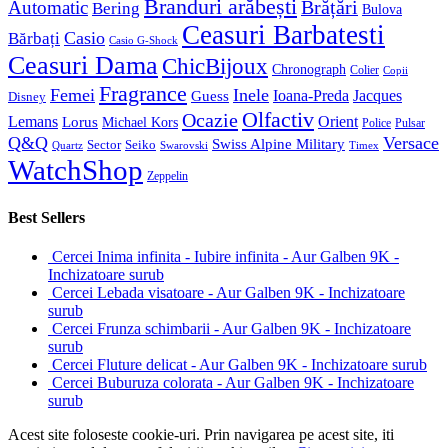
Branduri arăbești
Brățări
Automatic
Bering
Bulova
Ceasuri Barbatesti
Casio
Bărbați
Casio G-Shock
Ceasuri Dama
ChicBijoux
Chronograph
Colier
Copii
Fragrance
Femei
Inele
Guess
Ioana-Preda
Jacques
Disney
Olfactiv
Ocazie
Lemans
Orient
Lorus
Michael Kors
Police
Pulsar
Q&Q
Versace
Swiss Alpine Military
Sector
Seiko
Quartz
Swarovski
Timex
WatchShop
Zeppelin
Best Sellers
Cercei Inima infinita - Iubire infinita - Aur Galben 9K -
Inchizatoare surub
Cercei Lebada visatoare - Aur Galben 9K - Inchizatoare
surub
Cercei Frunza schimbarii - Aur Galben 9K - Inchizatoare
surub
Cercei Fluture delicat - Aur Galben 9K - Inchizatoare surub
Cercei Buburuza colorata - Aur Galben 9K - Inchizatoare
surub
Acest site foloseste cookie-uri. Prin navigarea pe acest site, iti