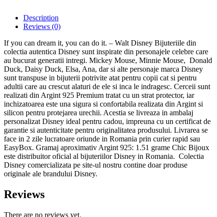
Description
Reviews (0)
If you can dream it, you can do it. – Walt Disney Bijuteriile din
colectia autentica Disney sunt inspirate din personajele celebre care
au bucurat generatii intregi. Mickey Mouse, Minnie Mouse, Donald
Duck, Daisy Duck, Elsa, Ana, dar si alte personaje marca Disney
sunt transpuse in bijuterii potrivite atat pentru copii cat si pentru
adultii care au crescut alaturi de ele si inca le indragesc. Cerceii sunt
realizati din Argint 925 Premium tratat cu un strat protector, iar
inchizatoarea este una sigura si confortabila realizata din Argint si
silicon pentru protejarea urechii. Acestia se livreaza in ambalaj
personalizat Disney ideal pentru cadou, impreuna cu un certificat de
garantie si autenticitate pentru originalitatea produsului. Livrarea se
face in 2 zile lucratoare oriunde in Romania prin curier rapid sau
EasyBox. Gramaj aproximativ Argint 925: 1.51 grame Chic Bijoux
este distribuitor oficial al bijuteriilor Disney in Romania. Colectia
Disney comercializata pe site-ul nostru contine doar produse
originale ale brandului Disney.
Reviews
There are no reviews yet.