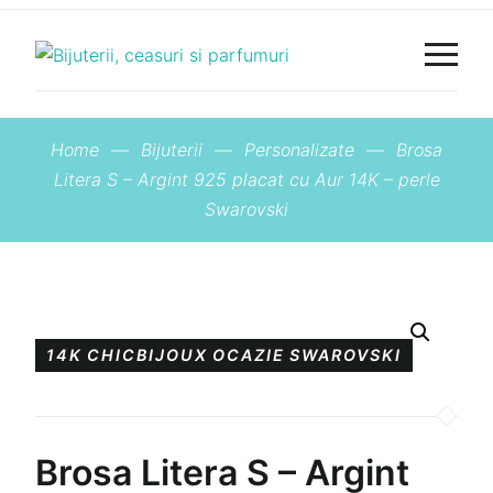
Home
—
Bijuterii
—
Personalizate
—
Brosa
Litera S – Argint 925 placat cu Aur 14K – perle
Swarovski
14K
CHICBIJOUX
OCAZIE
SWAROVSKI
Brosa Litera S – Argint