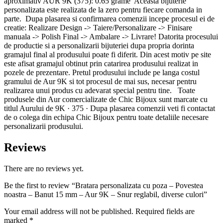
aproximativ AUR 9K (375): 0.65 grame Aceasta bijuterie
personalizata este realizata de la zero pentru fiecare comanda in
parte. Dupa plasarea si confirmarea comenzii incepe procesul ei de
creatie: Realizare Design -> Taiere/Personalizare -> Finisare
manuala -> Polish Final -> Ambalare -> Livrare! Datorita procesului
de productie si a personalizarii bijuteriei dupa propria dorinta
gramajul final al produsului poate fi diferit. Din acest motiv pe site
este afisat gramajul obtinut prin catarirea produsului realizat in
pozele de prezentare. Pretul produsului include pe langa costul
gramului de Aur 9K si tot procesul de mai sus, necesar pentru
realizarea unui produs cu adevarat special pentru tine. Toate
produsele din Aur comercializate de Chic Bijoux sunt marcate cu
titlul Aurului de 9K · 375 · Dupa plasarea comenzii veti fi contactat
de o colega din echipa Chic Bijoux pentru toate detaliile necesare
personalizarii produsului.
Reviews
There are no reviews yet.
Be the first to review “Bratara personalizata cu poza – Povestea
noastra – Banut 15 mm – Aur 9K – Snur reglabil, diverse culori”
Your email address will not be published.
Required fields are
marked
*