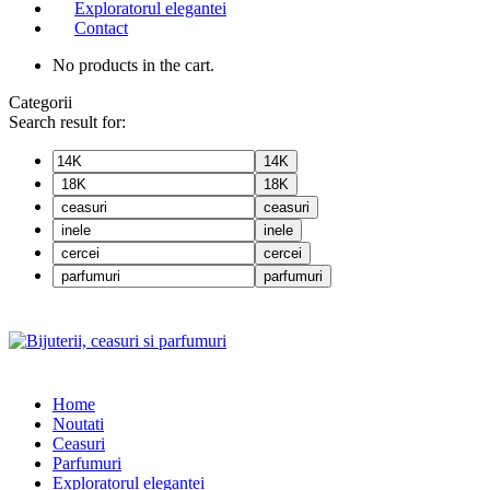
Exploratorul elegantei
Contact
No products in the cart.
Categorii
Search result for:
14K
18K
ceasuri
inele
cercei
parfumuri
Home
Noutati
Ceasuri
Parfumuri
Exploratorul eleganței