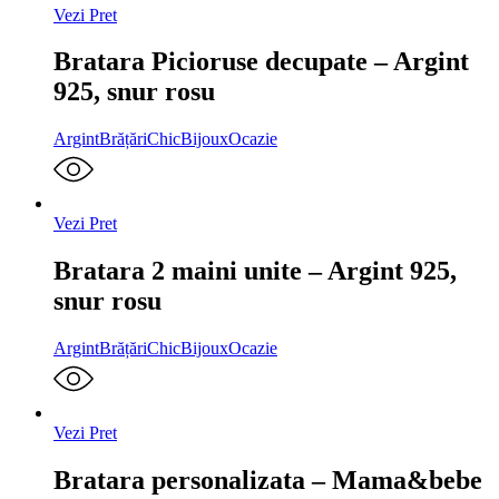
Vezi Pret
Bratara Picioruse decupate – Argint
925, snur rosu
Argint
Brățări
ChicBijoux
Ocazie
Vezi Pret
Bratara 2 maini unite – Argint 925,
snur rosu
Argint
Brățări
ChicBijoux
Ocazie
Vezi Pret
Bratara personalizata – Mama&bebe