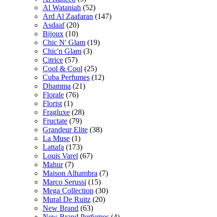
Al Wataniah
(52)
Ard Al Zaafaran
(147)
Asdaaf
(20)
Bijoux
(10)
Chic N' Glam
(19)
Chic'n Glam
(3)
Citrice
(57)
Cool & Cool
(25)
Cuba Perfumes
(12)
Dhamma
(21)
Florale
(76)
Florist
(1)
Fragluxe
(28)
Fructate
(79)
Grandeur Elite
(38)
La Muse
(1)
Lattafa
(173)
Louis Varel
(67)
Mahur
(7)
Maison Alhambra
(7)
Marco Serussi
(15)
Mega Collection
(30)
Mural De Ruitz
(20)
New Brand
(63)
New Brand Perfumes
(4)