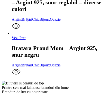
– Argint 925, snur reglabil – diverse
culori
Argint
Brățări
ChicBijoux
Ocazie
Vezi Pret
Bratara Proud Mom – Argint 925,
snur negru
Argint
Brățări
ChicBijoux
Ocazie
Printre cele mai faimoase branduri din lume
Branduri de lux cu notorietate