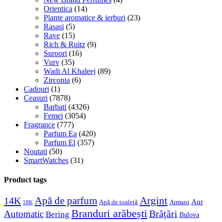
Orientica
(14)
Plante aromatice & ierburi
(23)
Rasasi
(5)
Rave
(15)
Rich & Ruitz
(9)
Suroori
(16)
Vurv
(35)
Wadi Al Khaleej
(89)
Zirconia
(6)
Cadouri
(1)
Ceasuri
(7878)
Barbati
(4326)
Femei
(3054)
Fragrance
(777)
Parfum Ea
(420)
Parfum El
(357)
Noutati
(50)
SmartWatches
(31)
Product tags
Apă de parfum
Argint
14K
Aur
Apă de toaletă
Armani
18K
Branduri arăbești
Brățări
Automatic
Bering
Bulova