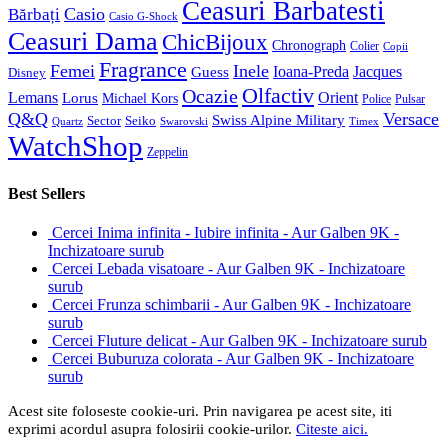
Ceasuri Barbatesti
Casio
Bărbați
Casio G-Shock
Ceasuri Dama
ChicBijoux
Chronograph
Colier
Copii
Fragrance
Femei
Inele
Guess
Ioana-Preda
Jacques
Disney
Olfactiv
Ocazie
Lemans
Orient
Lorus
Michael Kors
Police
Pulsar
Q&Q
Versace
Swiss Alpine Military
Sector
Seiko
Quartz
Swarovski
Timex
WatchShop
Zeppelin
Best Sellers
Cercei Inima infinita - Iubire infinita - Aur Galben 9K -
Inchizatoare surub
Cercei Lebada visatoare - Aur Galben 9K - Inchizatoare
surub
Cercei Frunza schimbarii - Aur Galben 9K - Inchizatoare
surub
Cercei Fluture delicat - Aur Galben 9K - Inchizatoare surub
Cercei Buburuza colorata - Aur Galben 9K - Inchizatoare
surub
Acest site foloseste cookie-uri. Prin navigarea pe acest site, iti
exprimi acordul asupra folosirii cookie-urilor.
Citeste aici.