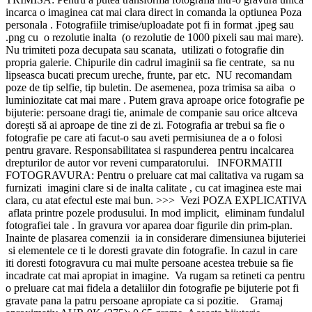
incarca o imaginea cat mai clara direct in comanda la optiunea Poza
personala . Fotografiile trimise/uploadate pot fi in format .jpeg sau
.png cu o rezolutie inalta (o rezolutie de 1000 pixeli sau mai mare).
Nu trimiteti poza decupata sau scanata, utilizati o fotografie din
propria galerie. Chipurile din cadrul imaginii sa fie centrate, sa nu
lipseasca bucati precum ureche, frunte, par etc. NU recomandam
poze de tip selfie, tip buletin. De asemenea, poza trimisa sa aiba o
luminiozitate cat mai mare . Putem grava aproape orice fotografie pe
bijuterie: persoane dragi tie, animale de companie sau orice altceva
dorești să ai aproape de tine zi de zi. Fotografia ar trebui sa fie o
fotografie pe care ati facut-o sau aveti permisiunea de a o folosi
pentru gravare. Responsabilitatea si raspunderea pentru incalcarea
drepturilor de autor vor reveni cumparatorului. INFORMATII
FOTOGRAVURA: Pentru o preluare cat mai calitativa va rugam sa
furnizati imagini clare si de inalta calitate , cu cat imaginea este mai
clara, cu atat efectul este mai bun. >>> Vezi POZA EXPLICATIVA
aflata printre pozele produsului. In mod implicit, eliminam fundalul
fotografiei tale . In gravura vor aparea doar figurile din prim-plan.
Inainte de plasarea comenzii ia in considerare dimensiunea bijuteriei
si elementele ce ti le doresti gravate din fotografie. In cazul in care
iti doresti fotogravura cu mai multe persoane acestea trebuie sa fie
incadrate cat mai apropiat in imagine. Va rugam sa retineti ca pentru
o preluare cat mai fidela a detaliilor din fotografie pe bijuterie pot fi
gravate pana la patru persoane apropiate ca si pozitie. Gramaj