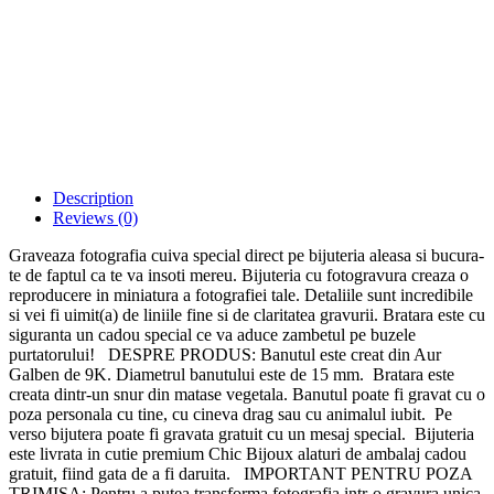
Description
Reviews (0)
Graveaza fotografia cuiva special direct pe bijuteria aleasa si bucura-
te de faptul ca te va insoti mereu. Bijuteria cu fotogravura creaza o
reproducere in miniatura a fotografiei tale. Detaliile sunt incredibile
si vei fi uimit(a) de liniile fine si de claritatea gravurii. Bratara este cu
siguranta un cadou special ce va aduce zambetul pe buzele
purtatorului! DESPRE PRODUS: Banutul este creat din Aur
Galben de 9K. Diametrul banutului este de 15 mm. Bratara este
creata dintr-un snur din matase vegetala. Banutul poate fi gravat cu o
poza personala cu tine, cu cineva drag sau cu animalul iubit. Pe
verso bijutera poate fi gravata gratuit cu un mesaj special. Bijuteria
este livrata in cutie premium Chic Bijoux alaturi de ambalaj cadou
gratuit, fiind gata de a fi daruita. IMPORTANT PENTRU POZA
TRIMISA: Pentru a putea transforma fotografia intr-o gravura unica