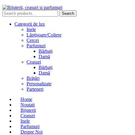
Search
Search
for:
Categorii de lux
Inele
Lănțișoare/Coliere
Cercei
Parfumuri
Bărbați
Damă
Ceasuri
Bărbați
Damă
Brățări
Personalizate
Parteneri
Home
Noutati
Bijuterii
Ceasuri
Inele
Parfumuri
Despre Noi