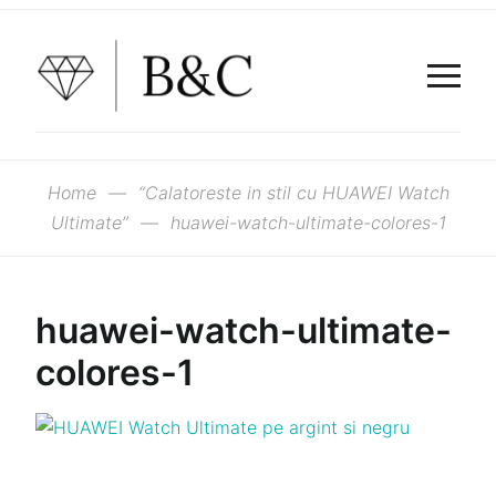
Home
—
“Calatoreste in stil cu HUAWEI Watch
Ultimate”
—
huawei-watch-ultimate-colores-1
huawei-watch-ultimate-
colores-1