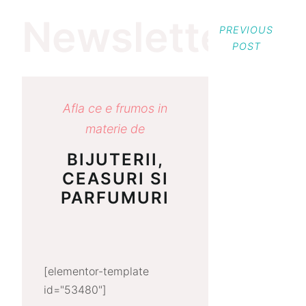
Newsletter
PREVIOUS
POST
Afla ce e frumos in
materie de
BIJUTERII,
CEASURI SI
PARFUMURI
[elementor-template
id="53480"]