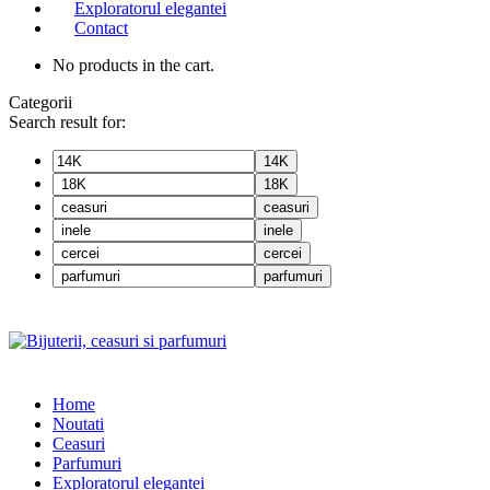
Exploratorul elegantei
Contact
No products in the cart.
Categorii
Search result for:
14K
18K
ceasuri
inele
cercei
parfumuri
Home
Noutati
Ceasuri
Parfumuri
Exploratorul eleganței