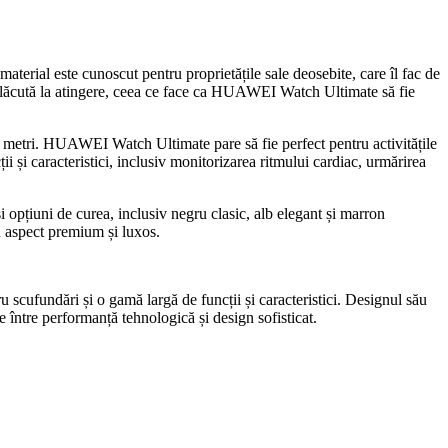
terial este cunoscut pentru proprietățile sale deosebite, care îl fac de
ție plăcută la atingere, ceea ce face ca HUAWEI Watch Ultimate să fie
 metri. HUAWEI Watch Ultimate pare să fie perfect pentru activitățile
i și caracteristici, inclusiv monitorizarea ritmului cardiac, urmărirea
 opțiuni de curea, inclusiv negru clasic, alb elegant și marron
n aspect premium și luxos.
scufundări și o gamă largă de funcții și caracteristici. Designul său
ie între performanță tehnologică și design sofisticat.