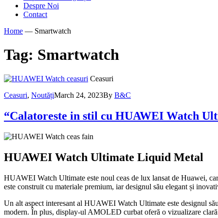
Despre Noi
Contact
Home
—
Smartwatch
Tag:
Smartwatch
Ceasuri
Ceasuri
,
Noutăți
March 24, 2023
By
B&C
“Calatoreste in stil cu HUAWEI Watch Ul
HUAWEI Watch Ultimate Liquid Metal
HUAWEI Watch Ultimate este noul ceas de lux lansat de Huawei, care est
este construit cu materiale premium, iar designul său elegant și inovati
Un alt aspect interesant al HUAWEI Watch Ultimate este designul său sof
modern. În plus, display-ul AMOLED curbat oferă o vizualizare clară și