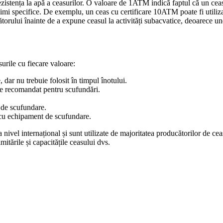
istența la apă a ceasurilor. O valoare de 1ATM indică faptul că un ceas 
mi specifice. De exemplu, un ceas cu certificare 10ATM poate fi utilizat
orului înainte de a expune ceasul la activități subacvatice, deoarece une
surile cu fiecare valoare:
dar nu trebuie folosit în timpul înotului.
te recomandat pentru scufundări.
de scufundare.
cu echipament de scufundare.
ivel internațional și sunt utilizate de majoritatea producătorilor de cea
mitările și capacitățile ceasului dvs.