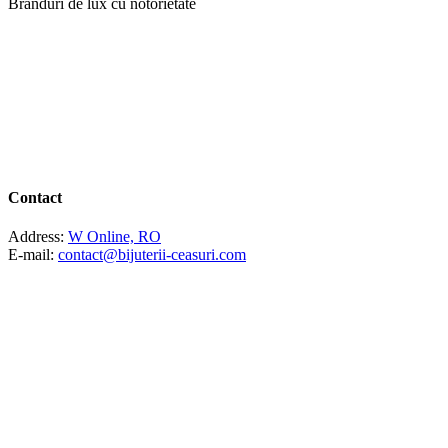
Branduri de lux cu notorietate
Contact
Address:
W Online, RO
E-mail:
contact@bijuterii-ceasuri.com