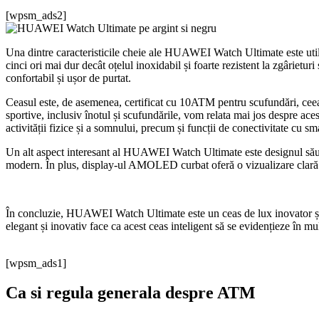
[wpsm_ads2]
Una dintre caracteristicile cheie ale HUAWEI Watch Ultimate este utiliz
cinci ori mai dur decât oțelul inoxidabil și foarte rezistent la zgâriet
confortabil și ușor de purtat.
Ceasul este, de asemenea, certificat cu 10ATM pentru scufundări, ce
sportive, inclusiv înotul și scufundările, vom relata mai jos despre ace
activității fizice și a somnului, precum și funcții de conectivitate cu s
Un alt aspect interesant al HUAWEI Watch Ultimate este designul său sof
modern. În plus, display-ul AMOLED curbat oferă o vizualizare clară și
În concluzie, HUAWEI Watch Ultimate este un ceas de lux inovator și so
elegant și inovativ face ca acest ceas inteligent să se evidențieze în mu
[wpsm_ads1]
Ca si regula generala despre ATM