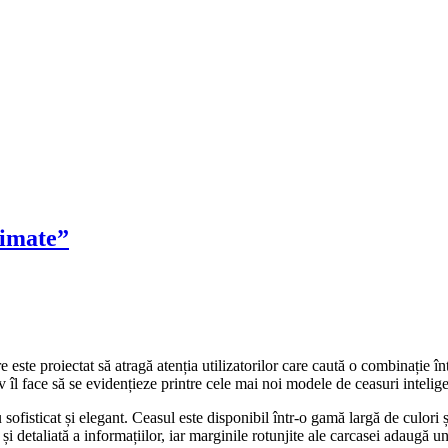
timate”
e proiectat să atragă atenția utilizatorilor care caută o combinație înt
v îl face să se evidențieze printre cele mai noi modele de ceasuri intelige
isticat și elegant. Ceasul este disponibil într-o gamă largă de culori și
 detaliată a informațiilor, iar marginile rotunjite ale carcasei adaugă u