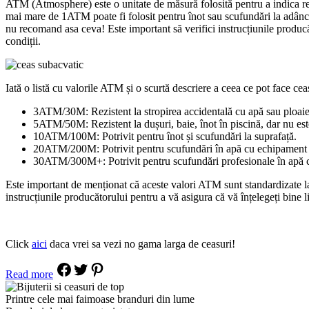
ATM (Atmosphere) este o unitate de măsură folosită pentru a indica rez
mai mare de 1ATM poate fi folosit pentru înot sau scufundări la adânci
nu recomand asa ceva! Este important să verifici instrucțiunile producăt
condiții.
Iată o listă cu valorile ATM și o scurtă descriere a ceea ce pot face cea
3ATM/30M: Rezistent la stropirea accidentală cu apă sau ploaie, 
5ATM/50M: Rezistent la dușuri, baie, înot în piscină, dar nu es
10ATM/100M: Potrivit pentru înot și scufundări la suprafață.
20ATM/200M: Potrivit pentru scufundări în apă cu echipament 
30ATM/300M+: Potrivit pentru scufundări profesionale în apă 
Este important de menționat că aceste valori ATM sunt standardizate la n
instrucțiunile producătorului pentru a vă asigura că vă înțelegeți bine li
Click
aici
daca vrei sa vezi no gama larga de ceasuri!
Read more
Printre cele mai faimoase branduri din lume