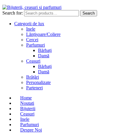
Search for:
Search
Categorii de lux
Inele
Lănțișoare/Coliere
Cercei
Parfumuri
Bărbați
Damă
Ceasuri
Bărbați
Damă
Brățări
Personalizate
Parteneri
Home
Noutati
Bijuterii
Ceasuri
Inele
Parfumuri
Despre Noi