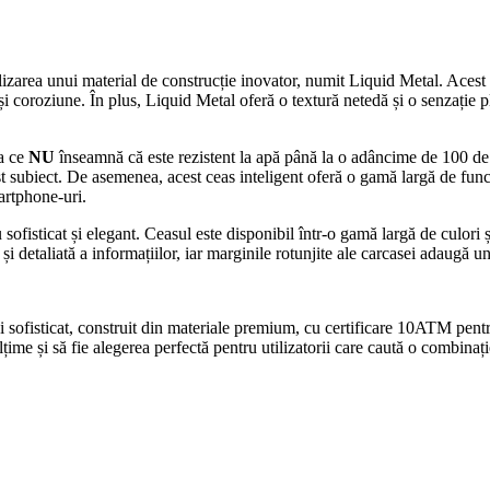
area unui material de construcție inovator, numit Liquid Metal. Acest ma
uri și coroziune. În plus, Liquid Metal oferă o textură netedă și o senza
ea ce
NU
înseamnă că este rezistent la apă până la o adâncime de 100 de
st subiect. De asemenea, acest ceas inteligent oferă o gamă largă de funcți
martphone-uri.
isticat și elegant. Ceasul este disponibil într-o gamă largă de culori și
 detaliată a informațiilor, iar marginile rotunjite ale carcasei adaugă u
fisticat, construit din materiale premium, cu certificare 10ATM pentru 
lțime și să fie alegerea perfectă pentru utilizatorii care caută o combinaț