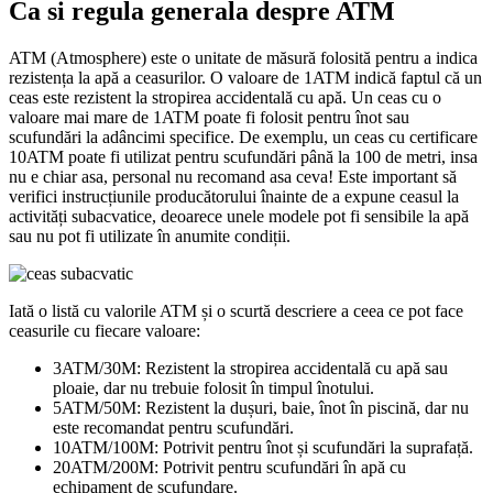
Ca si regula generala despre ATM
ATM (Atmosphere) este o unitate de măsură folosită pentru a indica
rezistența la apă a ceasurilor. O valoare de 1ATM indică faptul că un
ceas este rezistent la stropirea accidentală cu apă. Un ceas cu o
valoare mai mare de 1ATM poate fi folosit pentru înot sau
scufundări la adâncimi specifice. De exemplu, un ceas cu certificare
10ATM poate fi utilizat pentru scufundări până la 100 de metri, insa
nu e chiar asa, personal nu recomand asa ceva! Este important să
verifici instrucțiunile producătorului înainte de a expune ceasul la
activități subacvatice, deoarece unele modele pot fi sensibile la apă
sau nu pot fi utilizate în anumite condiții.
Iată o listă cu valorile ATM și o scurtă descriere a ceea ce pot face
ceasurile cu fiecare valoare:
3ATM/30M: Rezistent la stropirea accidentală cu apă sau
ploaie, dar nu trebuie folosit în timpul înotului.
5ATM/50M: Rezistent la dușuri, baie, înot în piscină, dar nu
este recomandat pentru scufundări.
10ATM/100M: Potrivit pentru înot și scufundări la suprafață.
20ATM/200M: Potrivit pentru scufundări în apă cu
echipament de scufundare.