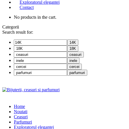
Exploratorul elegantei
Contact
No products in the cart.
Categorii
Search result for:
14K
18K
ceasuri
inele
cercei
parfumuri
Home
Noutati
Ceasuri
Parfumuri
Exploratorul eleganței