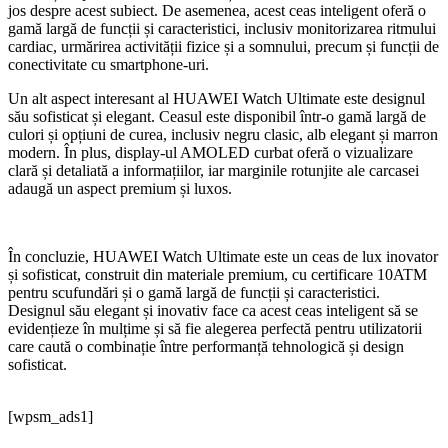
jos despre acest subiect. De asemenea, acest ceas inteligent oferă o
gamă largă de funcții și caracteristici, inclusiv monitorizarea ritmului
cardiac, urmărirea activității fizice și a somnului, precum și funcții de
conectivitate cu smartphone-uri.
Un alt aspect interesant al HUAWEI Watch Ultimate este designul
său sofisticat și elegant. Ceasul este disponibil într-o gamă largă de
culori și opțiuni de curea, inclusiv negru clasic, alb elegant și marron
modern. În plus, display-ul AMOLED curbat oferă o vizualizare
clară și detaliată a informațiilor, iar marginile rotunjite ale carcasei
adaugă un aspect premium și luxos.
În concluzie, HUAWEI Watch Ultimate este un ceas de lux inovator
și sofisticat, construit din materiale premium, cu certificare 10ATM
pentru scufundări și o gamă largă de funcții și caracteristici.
Designul său elegant și inovativ face ca acest ceas inteligent să se
evidențieze în mulțime și să fie alegerea perfectă pentru utilizatorii
care caută o combinație între performanță tehnologică și design
sofisticat.
[wpsm_ads1]