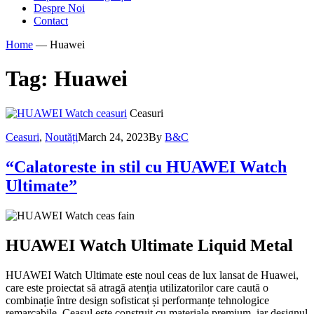
Despre Noi
Contact
Home
—
Huawei
Tag:
Huawei
Ceasuri
Ceasuri
,
Noutăți
March 24, 2023
By
B&C
“Calatoreste in stil cu HUAWEI Watch
Ultimate”
HUAWEI Watch Ultimate Liquid Metal
HUAWEI Watch Ultimate este noul ceas de lux lansat de Huawei,
care este proiectat să atragă atenția utilizatorilor care caută o
combinație între design sofisticat și performanțe tehnologice
remarcabile. Ceasul este construit cu materiale premium, iar designul