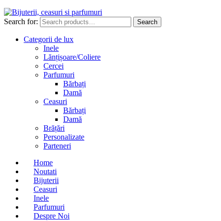
Search for:
Search
Categorii de lux
Inele
Lănțișoare/Coliere
Cercei
Parfumuri
Bărbați
Damă
Ceasuri
Bărbați
Damă
Brățări
Personalizate
Parteneri
Home
Noutati
Bijuterii
Ceasuri
Inele
Parfumuri
Despre Noi