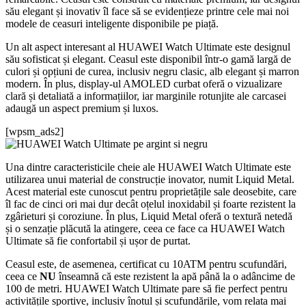
său elegant și inovativ îl face să se evidențieze printre cele mai noi
modele de ceasuri inteligente disponibile pe piață.
Un alt aspect interesant al HUAWEI Watch Ultimate este designul
său sofisticat și elegant. Ceasul este disponibil într-o gamă largă de
culori și opțiuni de curea, inclusiv negru clasic, alb elegant și marron
modern. În plus, display-ul AMOLED curbat oferă o vizualizare
clară și detaliată a informațiilor, iar marginile rotunjite ale carcasei
adaugă un aspect premium și luxos.
[wpsm_ads2]
Una dintre caracteristicile cheie ale HUAWEI Watch Ultimate este
utilizarea unui material de construcție inovator, numit Liquid Metal.
Acest material este cunoscut pentru proprietățile sale deosebite, care
îl fac de cinci ori mai dur decât oțelul inoxidabil și foarte rezistent la
zgârieturi și coroziune. În plus, Liquid Metal oferă o textură netedă
și o senzație plăcută la atingere, ceea ce face ca HUAWEI Watch
Ultimate să fie confortabil și ușor de purtat.
Ceasul este, de asemenea, certificat cu 10ATM pentru scufundări,
ceea ce
NU
înseamnă că este rezistent la apă până la o adâncime de
100 de metri. HUAWEI Watch Ultimate pare să fie perfect pentru
activitățile sportive, inclusiv înotul și scufundările, vom relata mai