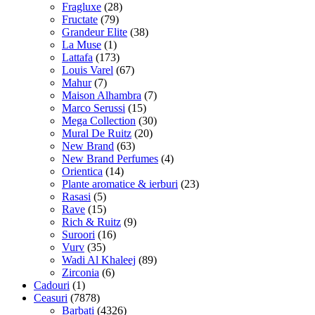
Fragluxe
(28)
Fructate
(79)
Grandeur Elite
(38)
La Muse
(1)
Lattafa
(173)
Louis Varel
(67)
Mahur
(7)
Maison Alhambra
(7)
Marco Serussi
(15)
Mega Collection
(30)
Mural De Ruitz
(20)
New Brand
(63)
New Brand Perfumes
(4)
Orientica
(14)
Plante aromatice & ierburi
(23)
Rasasi
(5)
Rave
(15)
Rich & Ruitz
(9)
Suroori
(16)
Vurv
(35)
Wadi Al Khaleej
(89)
Zirconia
(6)
Cadouri
(1)
Ceasuri
(7878)
Barbati
(4326)