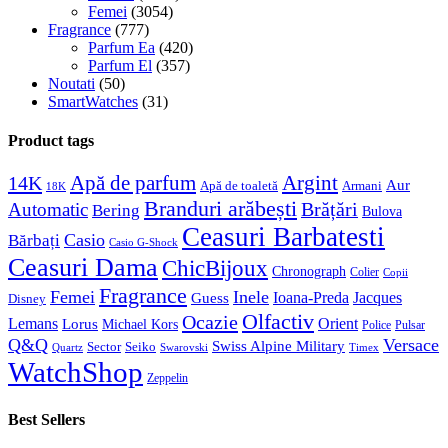
Femei
(3054)
Fragrance
(777)
Parfum Ea
(420)
Parfum El
(357)
Noutati
(50)
SmartWatches
(31)
Product tags
Apă de parfum
Argint
14K
Aur
Apă de toaletă
Armani
18K
Branduri arăbești
Brățări
Automatic
Bering
Bulova
Ceasuri Barbatesti
Casio
Bărbați
Casio G-Shock
Ceasuri Dama
ChicBijoux
Chronograph
Colier
Copii
Fragrance
Femei
Inele
Guess
Ioana-Preda
Jacques
Disney
Olfactiv
Ocazie
Lemans
Orient
Lorus
Michael Kors
Police
Pulsar
Q&Q
Versace
Swiss Alpine Military
Sector
Seiko
Quartz
Swarovski
Timex
WatchShop
Zeppelin
Best Sellers