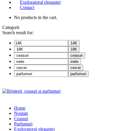
Exploratorul elegantei
Contact
No products in the cart.
Categorii
Search result for:
14K
18K
ceasuri
inele
cercei
parfumuri
Home
Noutati
Ceasuri
Parfumuri
Exploratorul eleganței