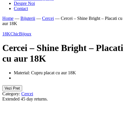
Despre Noi
Contact
Home
—
Bijuterii
—
Cercei
—
Cercei – Shine Bright – Placati cu
aur 18K
18K
ChicBijoux
Cercei – Shine Bright – Placati
cu aur 18K
Material: Cupru placat cu aur 18K
Vezi Pret
Category:
Cercei
Extended 45 day returns.