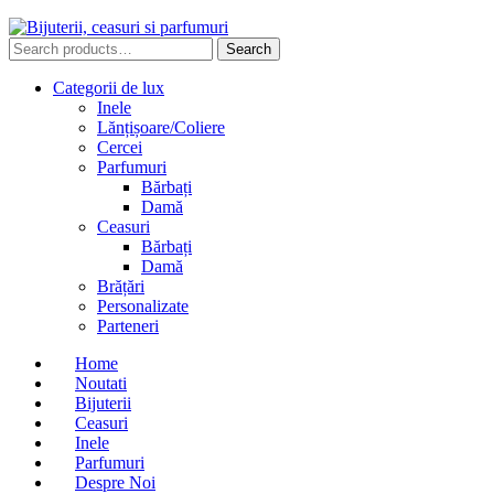
Search
Search
for:
Categorii de lux
Inele
Lănțișoare/Coliere
Cercei
Parfumuri
Bărbați
Damă
Ceasuri
Bărbați
Damă
Brățări
Personalizate
Parteneri
Home
Noutati
Bijuterii
Ceasuri
Inele
Parfumuri
Despre Noi