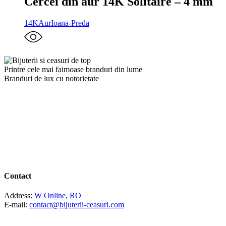
Cercei din aur 14K Solitaire – 4 mm
14K
Aur
Ioana-Preda
Printre cele mai faimoase branduri din lume
Branduri de lux cu notorietate
Contact
Address:
W Online, RO
E-mail:
contact@bijuterii-ceasuri.com