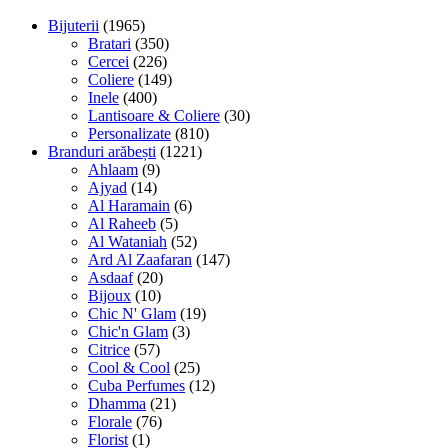
Bijuterii
(1965)
Bratari
(350)
Cercei
(226)
Coliere
(149)
Inele
(400)
Lantisoare & Coliere
(30)
Personalizate
(810)
Branduri arăbești
(1221)
Ahlaam
(9)
Ajyad
(14)
Al Haramain
(6)
Al Raheeb
(5)
Al Wataniah
(52)
Ard Al Zaafaran
(147)
Asdaaf
(20)
Bijoux
(10)
Chic N' Glam
(19)
Chic'n Glam
(3)
Citrice
(57)
Cool & Cool
(25)
Cuba Perfumes
(12)
Dhamma
(21)
Florale
(76)
Florist
(1)